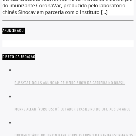
do imunizante CoronaVac, produzido pelo laboratório
chinês Sinocav em parceria com o Instituto […]
ANUNCIE AQUI
DIRETO DA REDAÇÃO
PUSSYCAT DOLLS ANUNCIAM PRIMEIRO SHOW DA CARREIRA NO BRASIL
MORRE ALLAN “PURO OSSO”, LUTADOR BRASILEIRO DO UFC, AOS 34 ANOS
DOCUMENTÁRIO DO LINKIN PARK SOBRE RETORNO DA BANDA ESTREIA NOS