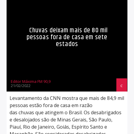
Chuvas deixam mais de 80 mil
pessoas fora de casa em sete
estados
Editor Máxima FM 90,9
21/02/2022
Levantamento da CNN mostra que mais de 84,9 mil
pessoas estão fora de casa em razão
das chuvas que atingem o Brasil. Os desabrigados
e desalojados são de Minas Gerais, São Paulo,
Piauí, Rio de Janeiro, Goiás, Espírito Santo e
Maranhão. São consideradas desabrigadas