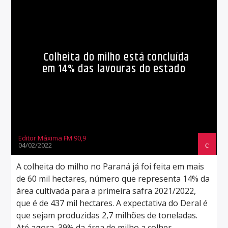
Colheita do milho está concluída
em 14% das lavouras do estado
Editor Máxima FM 90,9
04/02/2022
A colheita do milho no Paraná já foi feita em mais
de 60 mil hectares, número que representa 14% da
área cultivada para a primeira safra 2021/2022,
que é de 437 mil hectares. A expectativa do Deral é
que sejam produzidas 2,7 milhões de toneladas.
Até agora, 39% da área de milho a colher