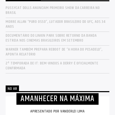
PUSSYCAT DOLLS ANUNCIAM PRIMEIRO SHOW DA CARREIRA NO
BRASIL
MORRE ALLAN “PURO OSSO”, LUTADOR BRASILEIRO DO UFC, AOS 34
ANOS
DOCUMENTÁRIO DO LINKIN PARK SOBRE RETORNO DA BANDA
ESTREIA NOS CINEMAS BRASILEIROS EM SETEMBRO
WARNER TAMBÉM PREPARA REBOOT DE “A HORA DO PESADELO”,
APONTA RELATÓRIO
2ª TEMPORADA DE IT: BEM-VINDOS A DERRY É OFICIALMENTE
CONFIRMADA
NO AR
AMANHECER NA MÁXIMA
APRESENTADO POR VANDERLEI LIMA