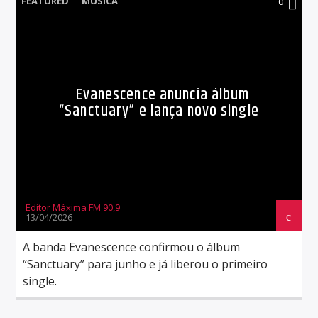
FEATURED
MÚSICA
0
Evanescence anuncia álbum
“Sanctuary” e lança novo single
Editor Máxima FM 90,9
13/04/2026
A banda Evanescence confirmou o álbum
“Sanctuary” para junho e já liberou o primeiro
single.