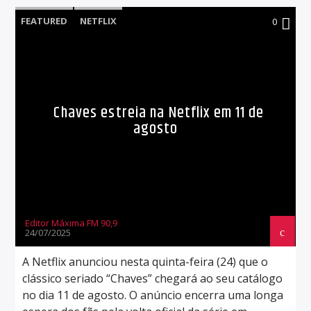
FEATURED
NETFLIX
0
Chaves estreia na Netflix em 11 de
agosto
Editor Máxima FM 90,9
24/07/2025
A Netflix anunciou nesta quinta-feira (24) que o
clássico seriado “Chaves” chegará ao seu catálogo
no dia 11 de agosto. O anúncio encerra uma longa