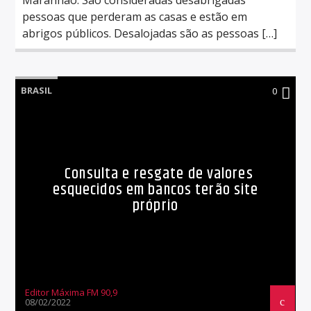
pessoas que perderam as casas e estão em
abrigos públicos. Desalojadas são as pessoas […]
BRASIL
0
Consulta e resgate de valores
esquecidos em bancos terão site
próprio
Editor Máxima FM 90,9
08/02/2022