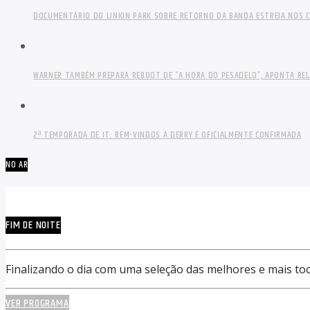
DOCUMENTÁRIO DO LINKIN PARK SOBRE RETORNO DA BANDA ESTREIA NOS C
WARNER TAMBÉM PREPARA REBOOT DE “A HORA DO PESADELO”, APONTA RE
2ª TEMPORADA DE IT: BEM-VINDOS A DERRY É OFICIALMENTE CONFIRMADA
NO AR
FIM DE NOITE
Finalizando o dia com uma seleção das melhores e mais to
VER PROGRAMA