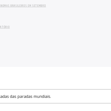
INEMAS BRASILEIROS EM SETEMBRO
LATÓRIO
cadas das paradas mundiais.