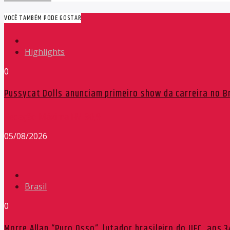
VOCÊ TAMBÉM PODE GOSTAR
Highlights
0
Pussycat Dolls anunciam primeiro show da carreira no Br
Redação Máxima FM 90,9
05/08/2026
Brasil
0
Morre Allan “Puro Osso”, lutador brasileiro do UFC, aos 