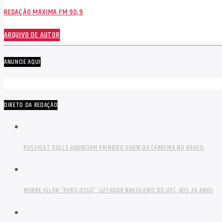
REDAÇÃO MÁXIMA FM 90,9
ARQUIVO DE AUTOR
ANUNCIE AQUI
DIRETO DA REDAÇÃO
PUSSYCAT DOLLS ANUNCIAM PRIMEIRO SHOW DA CARREIRA NO BRASIL
MORRE ALLAN “PURO OSSO”, LUTADOR BRASILEIRO DO UFC, AOS 34 ANOS