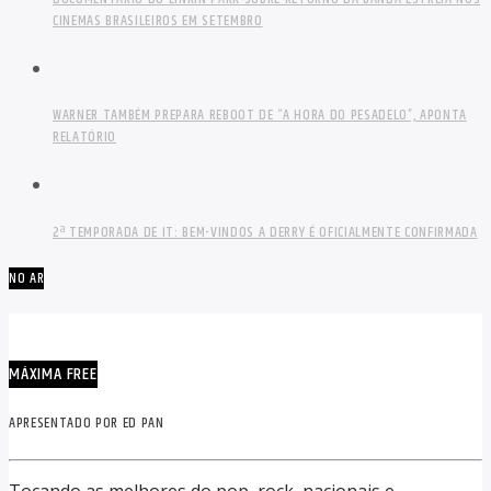
CINEMAS BRASILEIROS EM SETEMBRO
WARNER TAMBÉM PREPARA REBOOT DE “A HORA DO PESADELO”, APONTA
RELATÓRIO
2ª TEMPORADA DE IT: BEM-VINDOS A DERRY É OFICIALMENTE CONFIRMADA
NO AR
MÁXIMA FREE
APRESENTADO POR ED PAN
Tocando as melhores do pop, rock, nacionais e