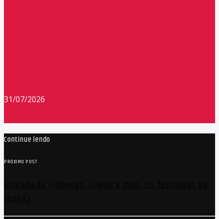
Redação Máxima FM 90,9
31/07/2026
Continue lendo
PRÓXIMO POST
Goleada do Flamengo, GreNal e mais. Os destaques da
rodada