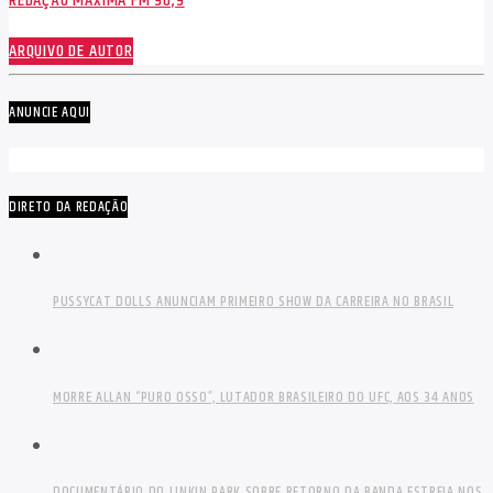
REDAÇÃO MÁXIMA FM 90,9
ARQUIVO DE AUTOR
ANUNCIE AQUI
DIRETO DA REDAÇÃO
PUSSYCAT DOLLS ANUNCIAM PRIMEIRO SHOW DA CARREIRA NO BRASIL
MORRE ALLAN “PURO OSSO”, LUTADOR BRASILEIRO DO UFC, AOS 34 ANOS
DOCUMENTÁRIO DO LINKIN PARK SOBRE RETORNO DA BANDA ESTREIA NOS