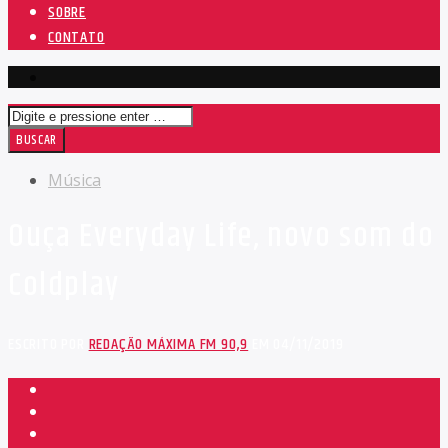
SOBRE
CONTATO
Música
Ouça Everyday Life, novo som do
Coldplay
ESCRITO POR
REDAÇÃO MÁXIMA FM 90,9
EM 04/11/2019