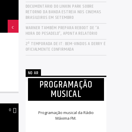
DOCUMENTÁRIO DO LINKIN PARK SOBRE
RETORNO DA BANDA ESTREIA NOS CINEMAS
BRASILEIROS EM SETEMBRO
WARNER TAMBÉM PREPARA REBOOT DE “A
HORA DO PESADELO”, APONTA RELATÓRIO
2ª TEMPORADA DE IT: BEM-VINDOS A DERRY É
OFICIALMENTE CONFIRMADA
NO AR
PROGRAMAÇÃO
MUSICAL
0
Programação musical da Rádio
Máxima FM.