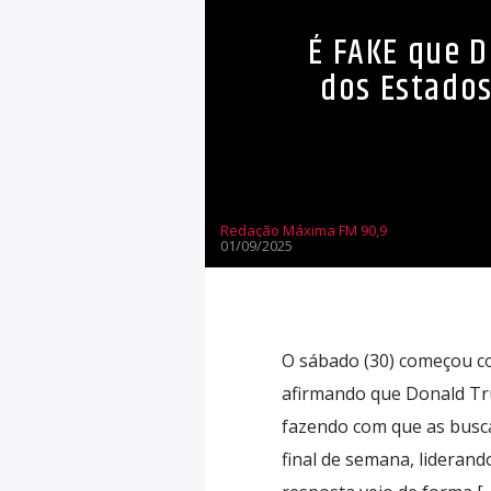
É FAKE que 
dos Estados
Redação Máxima FM 90,9
01/09/2025
O sábado (30) começou co
afirmando que Donald Tr
fazendo com que as busc
final de semana, liderand