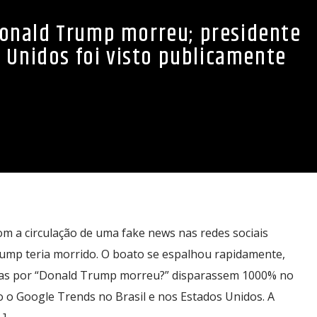
Donald Trump morreu; presidente
 Unidos foi visto publicamente
m a circulação de uma fake news nas redes sociais
ump teria morrido. O boato se espalhou rapidamente,
as por “Donald Trump morreu?” disparassem 1000% no
o o Google Trends no Brasil e nos Estados Unidos. A