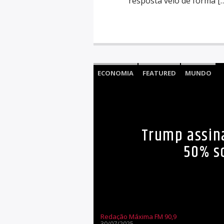
resposta veio de forma [
ECONOMIA
FEATURED
MUNDO
Trump assina
50% s
Redação Máxima FM 90,9
30/07/2025