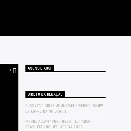
ANUNCIE AQUI
0
DIRETO DA REDAÇÃO
PUSSYCAT DOLLS ANUNCIAM PRIMEIRO SHOW
DA CARREIRA NO BRASIL
MORRE ALLAN “PURO OSSO”, LUTADOR
BRASILEIRO DO UFC, AOS 34 ANOS