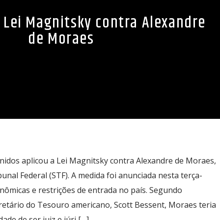
 Lei Magnitsky contra Alexandre
de Moraes
idos aplicou a Lei Magnitsky contra Alexandre de Moraes,
nal Federal (STF). A medida foi anunciada nesta terça-
onômicas e restrições de entrada no país. Segundo
cretário do Tesouro americano, Scott Bessent, Moraes teria
de de ser juiz e júri […]