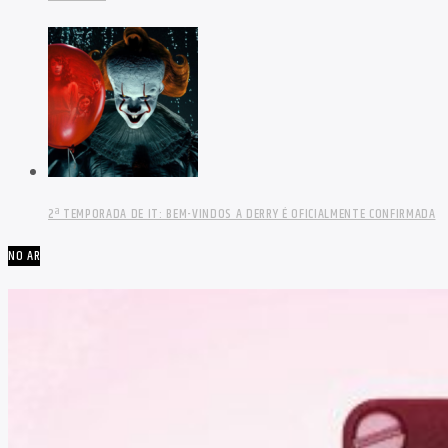
2ª TEMPORADA DE IT: BEM-VINDOS A DERRY É OFICIALMENTE CONFIRMADA
NO AR