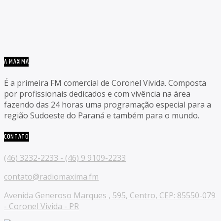
A MÁXIMA
É a primeira FM comercial de Coronel Vivida. Composta
por profissionais dedicados e com vivência na área
fazendo das 24 horas uma programação especial para a
região Sudoeste do Paraná e também para o mundo.
CONTATO
(46) 3232-2233 - (46) 9 9109-2233
contato@radiomaxima.fm
Avenida Generoso Marques , 595, Centro, CEP: 85550-079
- Coronel Vivida - PR