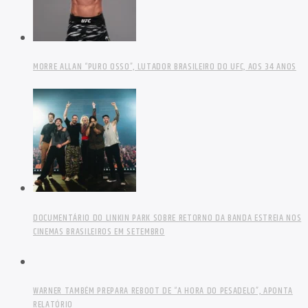
MORRE ALLAN “PURO OSSO”, LUTADOR BRASILEIRO DO UFC, AOS 34 ANOS
DOCUMENTÁRIO DO LINKIN PARK SOBRE RETORNO DA BANDA ESTREIA NOS
CINEMAS BRASILEIROS EM SETEMBRO
WARNER TAMBÉM PREPARA REBOOT DE “A HORA DO PESADELO”, APONTA
RELATÓRIO