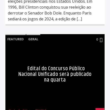
eleições presidenciais nos Estados Unidos. Em
1996, Bill Clinton conquistou sua reeleição ao
derrotar o Senador Bob Dole. Enquanto Paris
sediará os jogos de 2024, a edição de […]
FEATURED
GERAL
0
Edital do Concurso Público
Nacional Unificado será publicado
na quarta