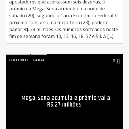
apostadores que acertassem seis dezenas, o
prêmio da Mega-Sena acumulou na noite de
sábado (20), segundo a Caixa Econômica Federal. O
próximo concurso, na terça-feira (23), poderá
pagar R$ 38 milhões. Os números sorteados neste
fim de semana foram 10, 13, 16, 18, 37 e 54. A […]
FEATURED
GERAL
0
Mega-Sena acumula e prêmio vai a
R$ 27 milhões