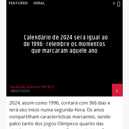
FEATURED
GERAL
0
Calendário de 2024 será igual ao
de 1996: relembre os momentos
que marcaram aquele ano
Redação Máxima FM 90,9
08/01/2024
2024, assim como 1996, contará com 366 dias e
terá seu início numa segunda-feira. Os anos
compartilham características marcantes, sendo
palco tanto dos Jogos Olímpicos quanto das