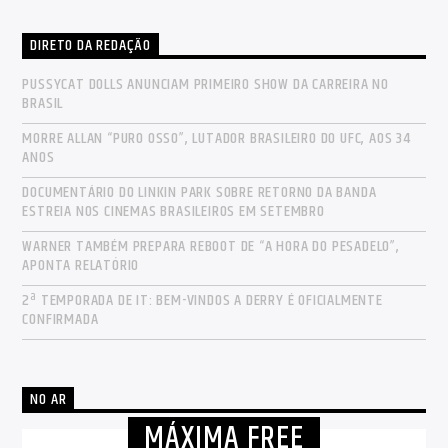
DIRETO DA REDAÇÃO
PUSSYCAT DOLLS ANUNCIAM PRIMEIRO SHOW DA CARREIRA NO
BRASIL
MORRE ALLAN “PURO OSSO”, LUTADOR BRASILEIRO DO UFC, AOS 34
ANOS
DOCUMENTÁRIO DO LINKIN PARK SOBRE RETORNO DA BANDA
ESTREIA NOS CINEMAS BRASILEIROS EM SETEMBRO
WARNER TAMBÉM PREPARA REBOOT DE “A HORA DO PESADELO”,
APONTA RELATÓRIO
2ª TEMPORADA DE IT: BEM-VINDOS A DERRY É OFICIALMENTE
CONFIRMADA
NO AR
MÁXIMA FREE