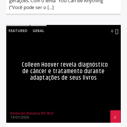
gerações. Com o lema “You Can Be Anything”
(“Você pode ser o […]
FEATURED
GERAL
0
Colleen Hoover revela diagnóstico
de câncer e tratamento durante
adaptações de seus livros
Redação Máxima FM 90,9
13/01/2026