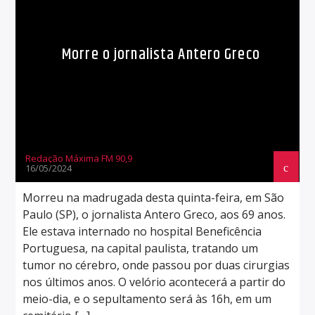
Morre o jornalista Antero Greco
Redação Máxima FM 90,9
16/05/2024
Morreu na madrugada desta quinta-feira, em São
Paulo (SP), o jornalista Antero Greco, aos 69 anos.
Ele estava internado no hospital Beneficência
Portuguesa, na capital paulista, tratando um
tumor no cérebro, onde passou por duas cirurgias
nos últimos anos. O velório acontecerá a partir do
meio-dia, e o sepultamento será às 16h, em um