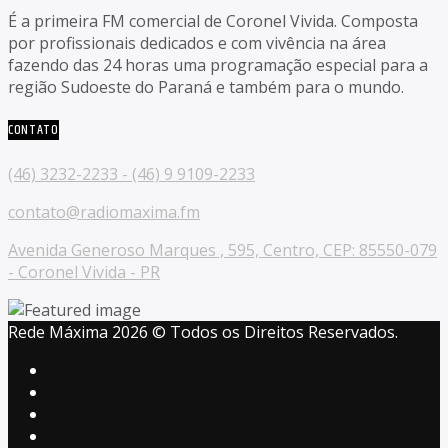
É a primeira FM comercial de Coronel Vivida. Composta
por profissionais dedicados e com vivência na área
fazendo das 24 horas uma programação especial para a
região Sudoeste do Paraná e também para o mundo.
CONTATO
(46) 3232-2233 - (46) 9 9109-2233
contato@radiomaxima.fm
Avenida Generoso Marques , 595, Centro, CEP: 85550-079
- Coronel Vivida - PR
Rede Máxima 2026 © Todos os Direitos Reservados.