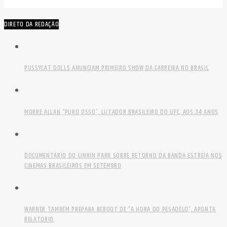
DIRETO DA REDAÇÃO
PUSSYCAT DOLLS ANUNCIAM PRIMEIRO SHOW DA CARREIRA NO BRASIL
MORRE ALLAN “PURO OSSO”, LUTADOR BRASILEIRO DO UFC, AOS 34 ANOS
DOCUMENTÁRIO DO LINKIN PARK SOBRE RETORNO DA BANDA ESTREIA NOS
CINEMAS BRASILEIROS EM SETEMBRO
WARNER TAMBÉM PREPARA REBOOT DE “A HORA DO PESADELO”, APONTA
RELATÓRIO