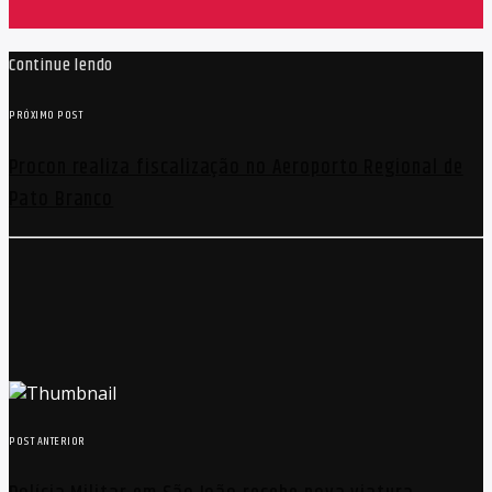
Continue lendo
PRÓXIMO POST
Procon realiza fiscalização no Aeroporto Regional de
Pato Branco
POST ANTERIOR