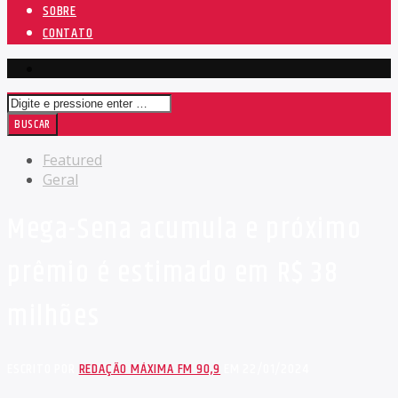
SOBRE
CONTATO
Featured
Geral
Mega-Sena acumula e próximo
prêmio é estimado em R$ 38
milhões
ESCRITO POR
REDAÇÃO MÁXIMA FM 90,9
EM 22/01/2024