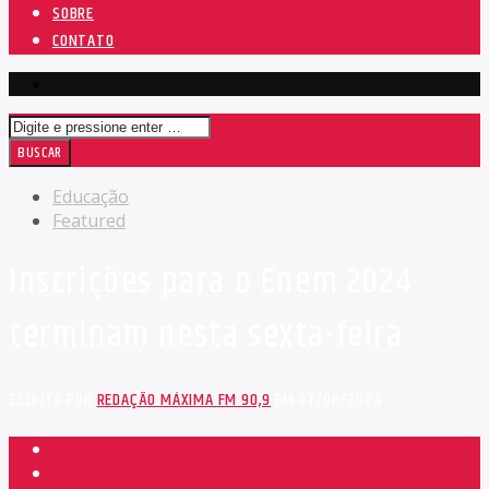
SOBRE
CONTATO
Educação
Featured
Inscrições para o Enem 2024
terminam nesta sexta-feira
ESCRITO POR
REDAÇÃO MÁXIMA FM 90,9
EM 07/06/2024