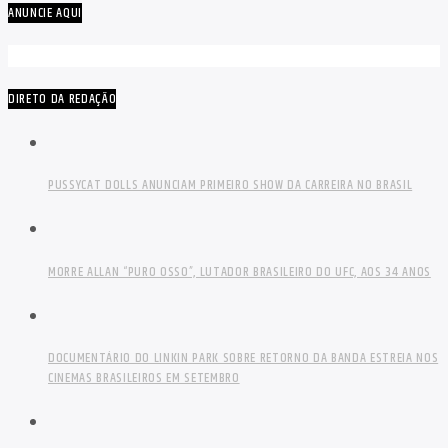
ANUNCIE AQUI
DIRETO DA REDAÇÃO
PUSSYCAT DOLLS ANUNCIAM PRIMEIRO SHOW DA CARREIRA NO BRASIL
MORRE ALLAN “PURO OSSO”, LUTADOR BRASILEIRO DO UFC, AOS 34 ANOS
DOCUMENTÁRIO DO LINKIN PARK SOBRE RETORNO DA BANDA ESTREIA NOS
CINEMAS BRASILEIROS EM SETEMBRO