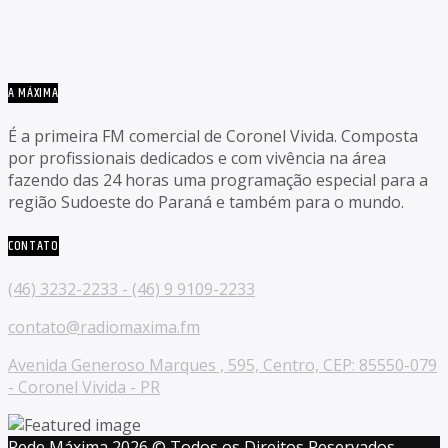
A MÁXIMA
É a primeira FM comercial de Coronel Vivida. Composta
por profissionais dedicados e com vivência na área
fazendo das 24 horas uma programação especial para a
região Sudoeste do Paraná e também para o mundo.
CONTATO
(46) 3232-2233 - (46) 9 9109-2233
contato@radiomaxima.fm
Avenida Generoso Marques , 595, Centro, CEP: 85550-079
- Coronel Vivida - PR
Rede Máxima 2026 © Todos os Direitos Reservados.