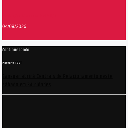
Redação Máxima FM 90,9
04/08/2026
Continue lendo
PRÓXIMO POST
Sanepar abrirá Centrais de Relacionamento neste
sábado em 34 cidades