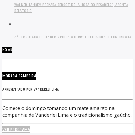
WARNER TAMBÉM PREPARA REBOOT DE “A HORA DO PESADELO”, APONTA
RELATÓRIO
2ª TEMPORADA DE IT: BEM-VINDOS A DERRY É OFICIALMENTE CONFIRMADA
NO AR
MORADA CAMPEIRA
APRESENTADO POR VANDERLEI LIMA
Comece o domingo tomando um mate amargo na
companhia de Vanderlei Lima e o tradicionalismo gaúcho.
VER PROGRAMA