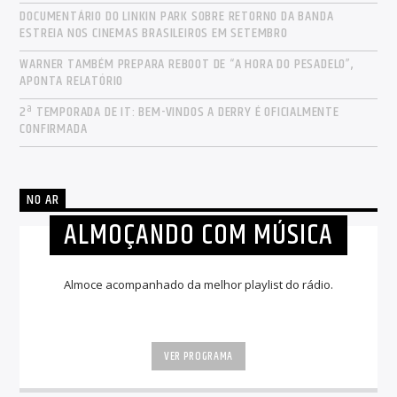
DOCUMENTÁRIO DO LINKIN PARK SOBRE RETORNO DA BANDA
ESTREIA NOS CINEMAS BRASILEIROS EM SETEMBRO
WARNER TAMBÉM PREPARA REBOOT DE “A HORA DO PESADELO”,
APONTA RELATÓRIO
2ª TEMPORADA DE IT: BEM-VINDOS A DERRY É OFICIALMENTE
CONFIRMADA
NO AR
ALMOÇANDO COM MÚSICA
Almoce acompanhado da melhor playlist do rádio.
VER PROGRAMA