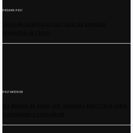
PRÓXIMO POST
Curso de capacitação vai tratar de Detecção
Preventiva de Câncer
POST ANTERIOR
Dia Mundial do Rádio tem campanha publicitária sobre
credibilidade e criatividade