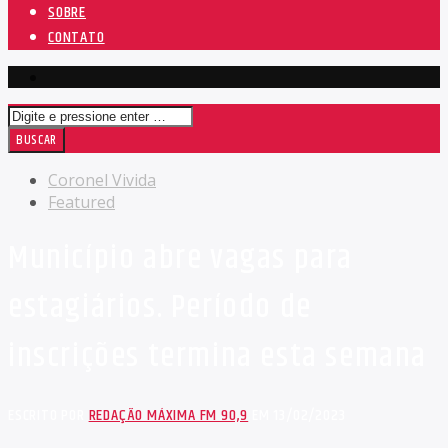
SOBRE
CONTATO
Coronel Vivida
Featured
Município abre vagas para
estagiários. Período de
inscrições termina esta semana
ESCRITO POR
REDAÇÃO MÁXIMA FM 90,9
EM 13/02/2023