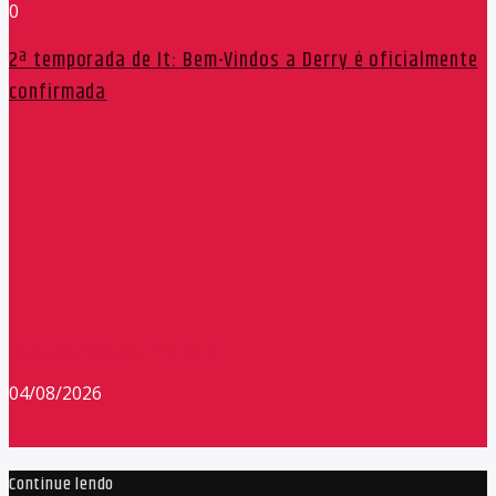
0
2ª temporada de It: Bem-Vindos a Derry é oficialmente
confirmada
Redação Máxima FM 90,9
04/08/2026
Continue lendo