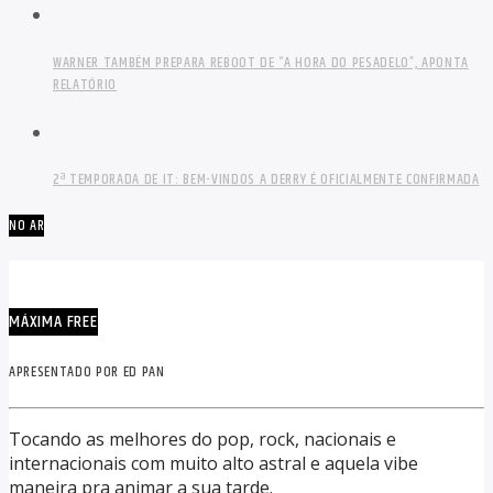
WARNER TAMBÉM PREPARA REBOOT DE “A HORA DO PESADELO”, APONTA
RELATÓRIO
2ª TEMPORADA DE IT: BEM-VINDOS A DERRY É OFICIALMENTE CONFIRMADA
NO AR
MÁXIMA FREE
APRESENTADO POR ED PAN
Tocando as melhores do pop, rock, nacionais e
internacionais com muito alto astral e aquela vibe
maneira pra animar a sua tarde.