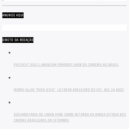
ANUNCIE AQUI
DIRETO DA REDAÇÃO
PUSSYCAT DOLLS ANUNCIAM PRIMEIRO SHOW DA CARREIRA NO BRASIL
MORRE ALLAN “PURO OSSO”, LUTADOR BRASILEIRO DO UFC, AOS 34 ANOS
DOCUMENTÁRIO DO LINKIN PARK SOBRE RETORNO DA BANDA ESTREIA NOS
CINEMAS BRASILEIROS EM SETEMBRO