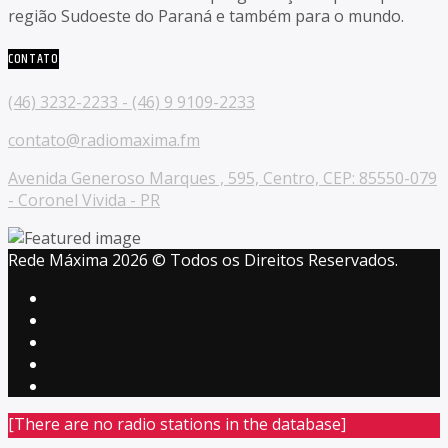
região Sudoeste do Paraná e também para o mundo.
CONTATO
(46) 3232-2233 - (46) 9 9109-2233
contato@radiomaxima.fm
Avenida Generoso Marques , 595, Centro, CEP: 85550-079
- Coronel Vivida - PR
Rede Máxima 2026 © Todos os Direitos Reservados.
[There are no radio stations in the database]