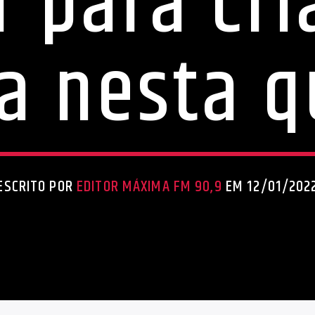
r para cr
a nesta q
ESCRITO POR
EDITOR MÁXIMA FM 90,9
EM 12/01/202