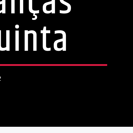
ianças
uinta
2