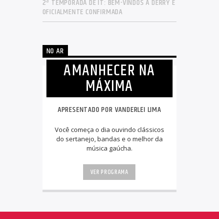
2ª TEMPORADA DE IT: BEM-VINDOS A DERRY É
OFICIALMENTE CONFIRMADA
NO AR
AMANHECER NA
MÁXIMA
APRESENTADO POR VANDERLEI LIMA
Você começa o dia ouvindo clássicos
do sertanejo, bandas e o melhor da
música gaúcha.
VER PROGRAMA