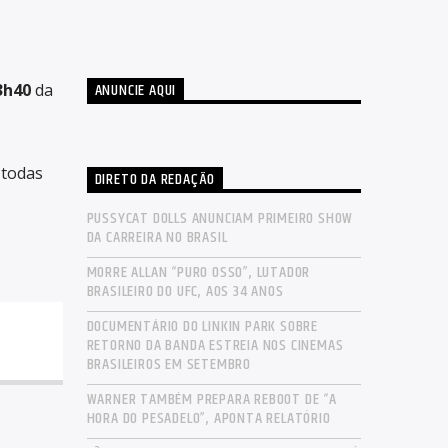
ANUNCIE AQUI
3h40
da
 todas
DIRETO DA REDAÇÃO
PUSSYCAT DOLLS ANUNCIAM PRIMEIRO SHOW
DA CARREIRA NO BRASIL
MORRE ALLAN “PURO OSSO”, LUTADOR
BRASILEIRO DO UFC, AOS 34 ANOS
DOCUMENTÁRIO DO LINKIN PARK SOBRE
RETORNO DA BANDA ESTREIA NOS CINEMAS
BRASILEIROS EM SETEMBRO
WARNER TAMBÉM PREPARA REBOOT DE “A
HORA DO PESADELO”, APONTA RELATÓRIO