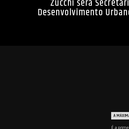
Zucchi será Secretár
Desenvolvimento Urban
A MÁXIM
É a prime