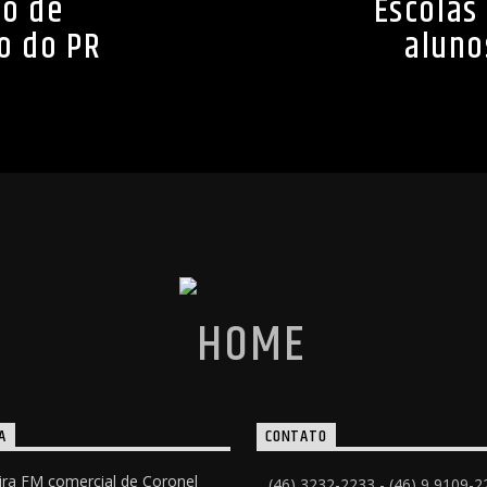
io de
Escolas
o do PR
aluno
A
CONTATO
ira FM comercial de Coronel
(46) 3232-2233 - (46) 9 9109-