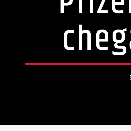
Pfize
cheg