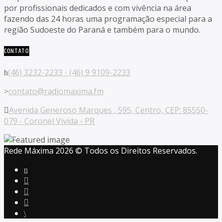
por profissionais dedicados e com vivência na área
fazendo das 24 horas uma programação especial para a
região Sudoeste do Paraná e também para o mundo.
CONTATO
(46) 3232-2233 - (46) 9 9109-2233
contato@radiomaxima.fm
Avenida Generoso Marques , 595, Centro, CEP: 85550-
079 - Coronel Vivida - PR
Rede Máxima 2026 © Todos os Direitos Reservados.