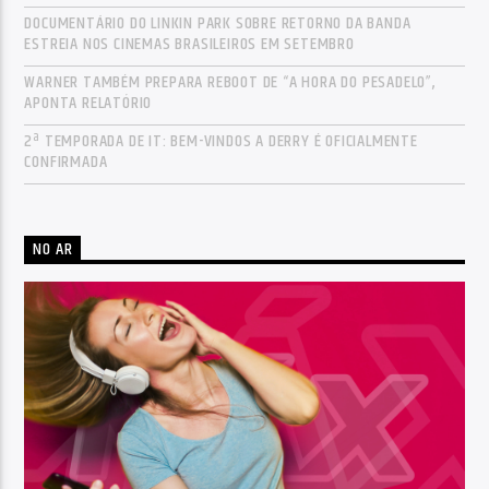
DOCUMENTÁRIO DO LINKIN PARK SOBRE RETORNO DA BANDA
ESTREIA NOS CINEMAS BRASILEIROS EM SETEMBRO
WARNER TAMBÉM PREPARA REBOOT DE “A HORA DO PESADELO”,
APONTA RELATÓRIO
2ª TEMPORADA DE IT: BEM-VINDOS A DERRY É OFICIALMENTE
CONFIRMADA
NO AR