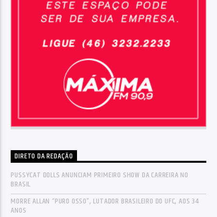
DIRETO DA REDAÇÃO
PUSSYCAT DOLLS ANUNCIAM PRIMEIRO SHOW DA CARREIRA NO
BRASIL
MORRE ALLAN “PURO OSSO”, LUTADOR BRASILEIRO DO UFC, AOS 34
ANOS