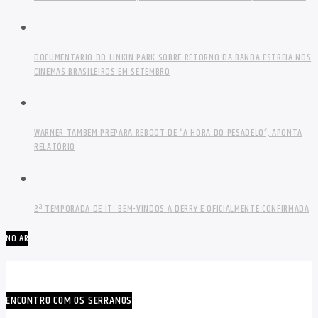
DOCUMENTÁRIO DO LINKIN PARK SOBRE RETORNO DA BANDA ESTREIA NOS
CINEMAS BRASILEIROS EM SETEMBRO
WARNER TAMBÉM PREPARA REBOOT DE “A HORA DO PESADELO”, APONTA
RELATÓRIO
2ª TEMPORADA DE IT: BEM-VINDOS A DERRY É OFICIALMENTE CONFIRMADA
NO AR
ENCONTRO COM OS SERRANOS