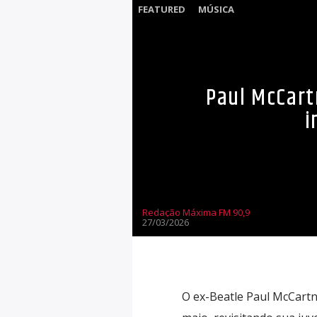
FEATURED
MÚSICA
Paul McCart
i
Redação Máxima FM 90,9
27/03/2026
O ex-Beatle Paul McCart