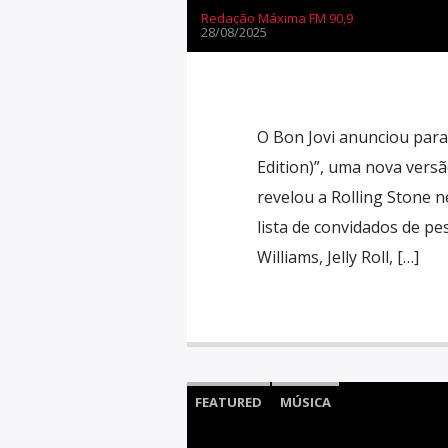
Redação Máxima FM 90,9
28/08/2025
O Bon Jovi anunciou para
Edition)”, uma nova vers
revelou a Rolling Stone n
lista de convidados de pe
Williams, Jelly Roll, […]
FEATURED
MÚSICA