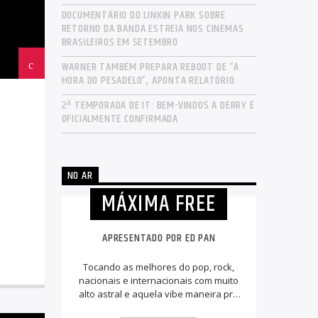
DOCUMENTÁRIO DO LINKIN PARK SOBRE
RETORNO DA BANDA ESTREIA NOS CINEMAS
BRASILEIROS EM SETEMBRO
WARNER TAMBÉM PREPARA REBOOT DE “A
HORA DO PESADELO”, APONTA RELATÓRIO
2ª TEMPORADA DE IT: BEM-VINDOS A DERRY É
OFICIALMENTE CONFIRMADA
NO AR
MÁXIMA FREE
APRESENTADO POR ED PAN
Tocando as melhores do pop, rock,
nacionais e internacionais com muito
alto astral e aquela vibe maneira pra
animar a sua tarde.