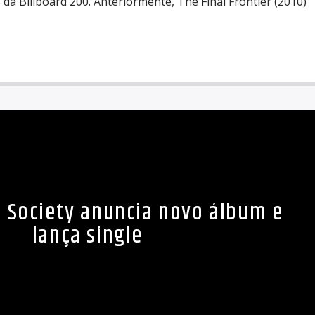
da Billboard 200. Anteriormente, The Final Frontier (2010)
l Society anuncia novo álbum e
lança single