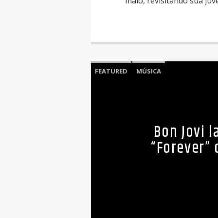
maio, revisitando sua juv
FEATURED
MÚSICA
Bon Jovi 
“Forever”