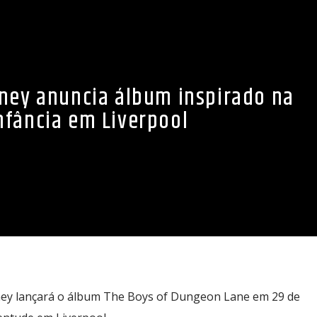
ney anuncia álbum inspirado na
nfância em Liverpool
ney lançará o álbum The Boys of Dungeon Lane em 29 de