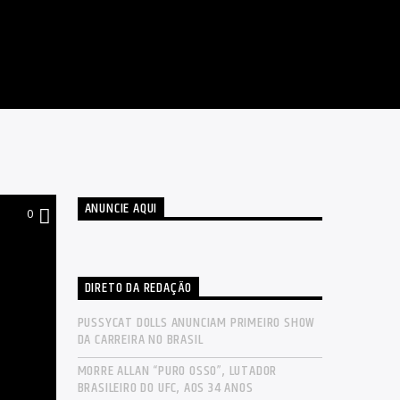
ANUNCIE AQUI
0
DIRETO DA REDAÇÃO
PUSSYCAT DOLLS ANUNCIAM PRIMEIRO SHOW
DA CARREIRA NO BRASIL
MORRE ALLAN “PURO OSSO”, LUTADOR
BRASILEIRO DO UFC, AOS 34 ANOS