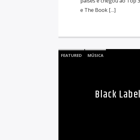
países e chegou ao Top 3 
e The Book […]
FEATURED
MÚSICA
Black Labe