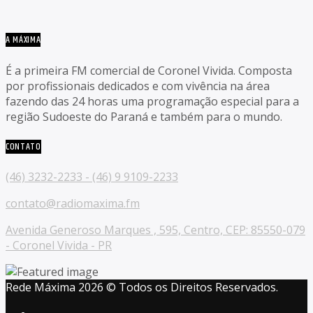
A MÁXIMA
É a primeira FM comercial de Coronel Vivida. Composta
por profissionais dedicados e com vivência na área
fazendo das 24 horas uma programação especial para a
região Sudoeste do Paraná e também para o mundo.
CONTATO
(46) 3232-2233 - (46) 9 9109-2233
contato@radiomaxima.fm
Avenida Generoso Marques , 595, Centro, CEP: 85550-079
- Coronel Vivida - PR
Rede Máxima 2026 © Todos os Direitos Reservados.