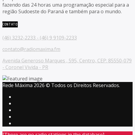
fazendo das 24 horas uma programação especial para a
região Sudoeste do Paraná e também para o mundo.
CONTATO
(46) 3232-2233 - (46) 9 9109-2233
contato@radiomaxima.fm
Avenida Generoso Marques , 595, Centro, CEP: 85550-079
- Coronel Vivida - PR
Rede Máxima 2026 © Todos os Direitos Reservados.
[There are no radio stations in the database]