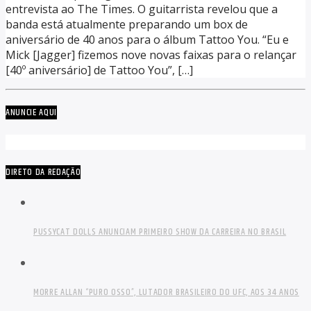
entrevista ao The Times. O guitarrista revelou que a
banda está atualmente preparando um box de
aniversário de 40 anos para o álbum Tattoo You. “Eu e
Mick [Jagger] fizemos nove novas faixas para o relançar
[40º aniversário] de Tattoo You”, […]
ANUNCIE AQUI
DIRETO DA REDAÇÃO
PUSSYCAT DOLLS ANUNCIAM PRIMEIRO SHOW DA CARREIRA NO BRASIL
MORRE ALLAN “PURO OSSO”, LUTADOR BRASILEIRO DO UFC, AOS 34 ANOS