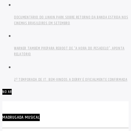
DOCUMENTÁRIO DO LINKIN PARK SOBRE RETORNO DA BANDA ESTREIA NOS
CINEMAS BRASILEIROS EM SETEMBRO
WARNER TAMBÉM PREPARA REBOOT DE “A HORA DO PESADELO”, APONTA
RELATÓRIO
2ª TEMPORADA DE IT: BEM-VINDOS A DERRY É OFICIALMENTE CONFIRMADA
NO AR
MADRUGADA MUSICAL