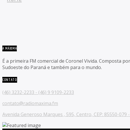
A MÁXIMA
É a primeira FM comercial de Coronel Vivida. Composta po
Sudoeste do Paraná e também para o mundo.
CONTATO
(46) 3232-2233 - (46) 9 9109-2233
contato@radiomaxima.fm
Avenida Generoso Marques , 595, Centro, CEP: 85550-079 - 