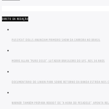
DIRETO DA REDAÇÃO
PUSSYCAT DOLLS ANUNCIAM PRIMEIRO SHOW DA CARREIRA NO BRASIL
MORRE ALLAN “PURO OSSO”, LUTADOR BRASILEIRO DO UFC, AOS 34 ANOS
DOCUMENTÁRIO DO LINKIN PARK SOBRE RETORNO DA BANDA ESTREIA NOS C
WARNER TAMBÉM PREPARA REBOOT DE “A HORA DO PESADELO”, APONTA RE