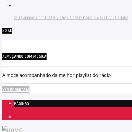
2ª TEMPORADA DE IT: BEM-VINDOS A DERRY É OFICIALMENTE CONFIRMADA
NO AR
ALMOÇANDO COM MÚSICA
Almoce acompanhado da melhor playlist do rádio.
VER PROGRAMA
PÁGINAS
1