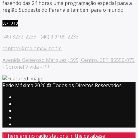
fazendo das 24 horas uma programação especial para a
região Sudoeste do Paraná e também para o mundo.
CONTATO
(46) 3232-2233 - (46) 9 9109-2233
contato@radiomaxima.fm
Avenida Generoso Marques , 595, Centro, CEP: 85550-079
- Coronel Vivida - PR
Rede Máxima 2026 © Todos os Direitos Reservados.
[There are no radio stations in the database]