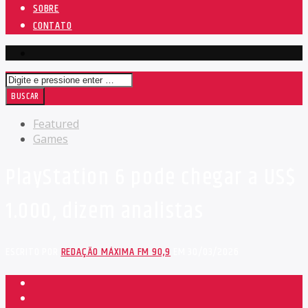
SOBRE
CONTATO
Featured
Games
PlayStation 6 pode chegar a US$
1.000, dizem analistas
ESCRITO POR
REDAÇÃO MÁXIMA FM 90,9
EM 30/03/2026