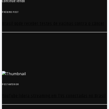
Continue lendo
PRÓXIMO POST
Brasil pode receber testes de vacinas contra o câncer
POST ANTERIOR
YouTube lidera streaming em TVs conectadas no Brasil