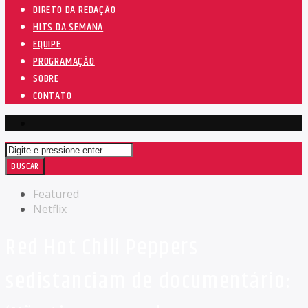
DIRETO DA REDAÇÃO
HITS DA SEMANA
EQUIPE
PROGRAMAÇÃO
SOBRE
CONTATO
Featured
Netflix
Red Hot Chili Peppers
sedistanciam de documentário: