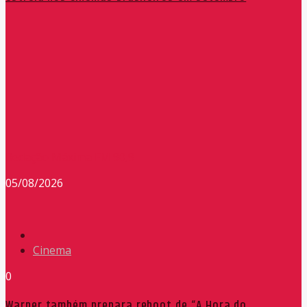
Redação Máxima FM 90,9
05/08/2026
Cinema
0
Warner também prepara reboot de “A Hora do