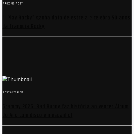
PRÓXIMO POST
“I Play Rocky” ganha data de estreia e celebra 50 anos
da franquia Rocky
POST ANTERIOR
Grammy 2026: Bad Bunny faz história ao vencer Álbum
do Ano com disco em espanhol