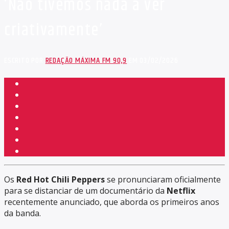
‘Não tivemos nada a ver
criativamente’
ESCRITO POR
REDAÇÃO MÁXIMA FM 90,9
EM 03/02/2026
Os
Red Hot Chili Peppers
se pronunciaram oficialmente
para se distanciar de um documentário da
Netflix
recentemente anunciado, que aborda os primeiros anos
da banda.