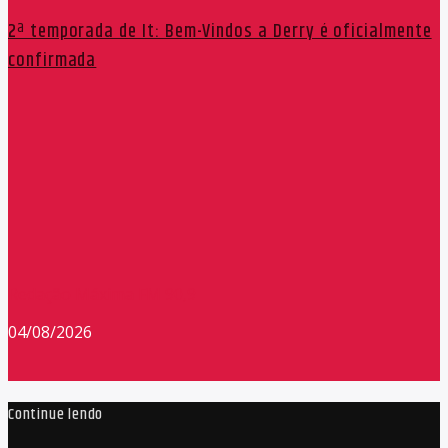
2ª temporada de It: Bem-Vindos a Derry é oficialmente
confirmada
Redação Máxima FM 90,9
04/08/2026
Continue lendo