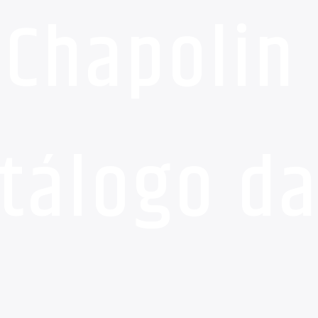
 Chapolin
atálogo d