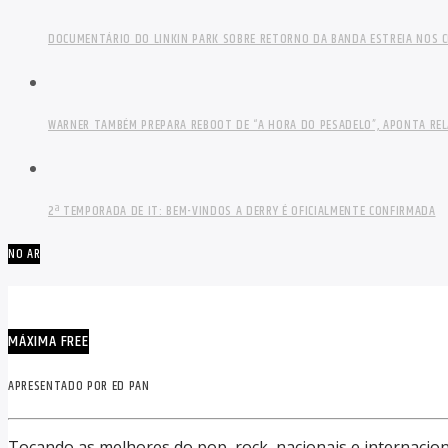
DOCUMENTÁRIO DO LINKIN PARK SOBRE RETORNO DA BANDA ESTREIA NOS C
WARNER TAMBÉM PREPARA REBOOT DE “A HORA DO PESADELO”, APONTA RE
2ª TEMPORADA DE IT: BEM-VINDOS A DERRY É OFICIALMENTE CONFIRMADA
NO AR
MÁXIMA FREE
APRESENTADO POR ED PAN
Tocando as melhores do pop, rock, nacionais e internacion