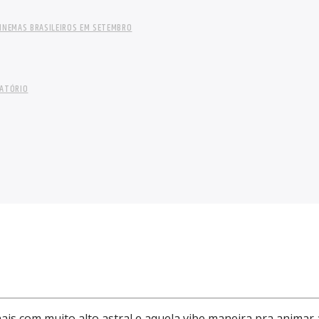
INEMAS BRASILEIROS EM SETEMBRO
LATÓRIO
ais com muito alto astral e aquela vibe maneira pra animar 