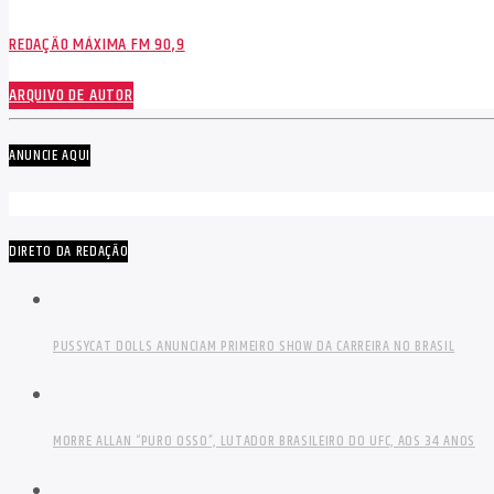
REDAÇÃO MÁXIMA FM 90,9
ARQUIVO DE AUTOR
ANUNCIE AQUI
DIRETO DA REDAÇÃO
PUSSYCAT DOLLS ANUNCIAM PRIMEIRO SHOW DA CARREIRA NO BRASIL
MORRE ALLAN “PURO OSSO”, LUTADOR BRASILEIRO DO UFC, AOS 34 ANOS