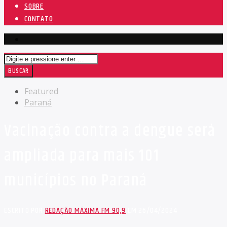
SOBRE
CONTATO
Featured
Paraná
Vacinação contra a dengue será
ampliada para mais 101
municípios no Paraná
ESCRITO POR
REDAÇÃO MÁXIMA FM 90,9
EM 26/04/2024