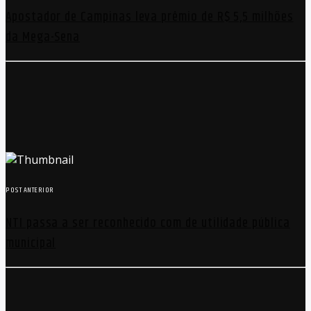
Apostador de Campinas leva prêmio de R$ 5,5 milhões
da Mega-Sena
POST ANTERIOR
NTI passa a ser reconhecido com de utilidade pública
municipal