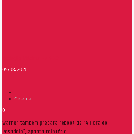
Redação Máxima FM 90,9
05/08/2026
Cinema
0
Warner também prepara reboot de “A Hora do
Pesadelo”, aponta relatório