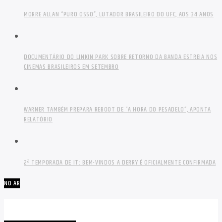
MORRE ALLAN “PURO OSSO”, LUTADOR BRASILEIRO DO UFC, AOS 34 ANOS
DOCUMENTÁRIO DO LINKIN PARK SOBRE RETORNO DA BANDA ESTREIA NOS
CINEMAS BRASILEIROS EM SETEMBRO
WARNER TAMBÉM PREPARA REBOOT DE “A HORA DO PESADELO”, APONTA
RELATÓRIO
2ª TEMPORADA DE IT: BEM-VINDOS A DERRY É OFICIALMENTE CONFIRMADA
NO AR