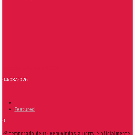
Redação Máxima FM 90,9
04/08/2026
Featured
0
2ª temporada de It: Bem-Vindos a Derry é oficialmente