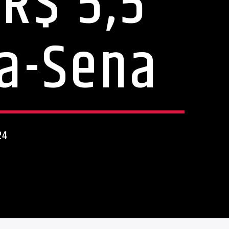
R$ 5,5
a-Sena
24