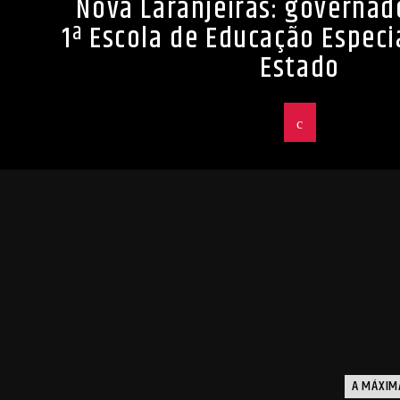
Nova Laranjeiras: governad
1ª Escola de Educação Especia
Estado
A MÁXIM