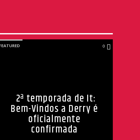
FEATURED
0
2ª temporada de It:
Bem-Vindos a Derry é
oficialmente
confirmada