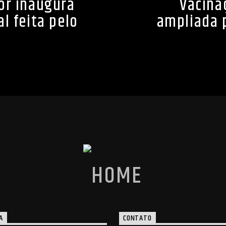
or inaugura
Vacina
l feita pelo
ampliada 
A
CONTATO