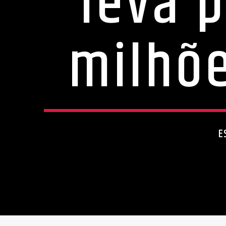
leva 
milhõ
E