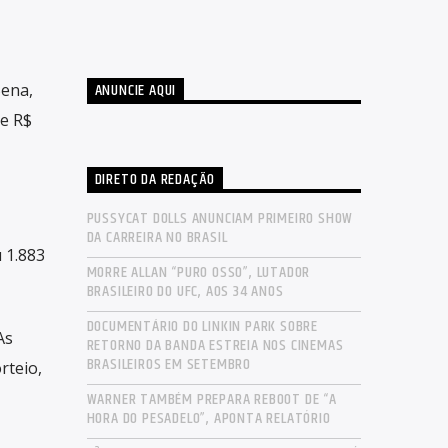
ANUNCIE AQUI
Sena,
de R$
DIRETO DA REDAÇÃO
PUSSYCAT DOLLS ANUNCIAM PRIMEIRO SHOW
DA CARREIRA NO BRASIL
 1.883
MORRE ALLAN “PURO OSSO”, LUTADOR
BRASILEIRO DO UFC, AOS 34 ANOS
DOCUMENTÁRIO DO LINKIN PARK SOBRE
As
RETORNO DA BANDA ESTREIA NOS CINEMAS
BRASILEIROS EM SETEMBRO
rteio,
WARNER TAMBÉM PREPARA REBOOT DE “A
HORA DO PESADELO”, APONTA RELATÓRIO