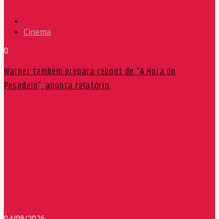
Cinema
0
Warner também prepara reboot de “A Hora do
Pesadelo”, aponta relatório
Redação Máxima FM 90,9
04/08/2026