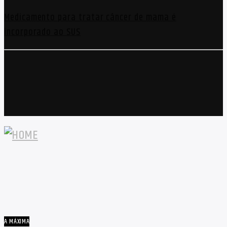
Medicamento para tratar câncer de mama é
incorporado ao SUS
A MÁXIMA