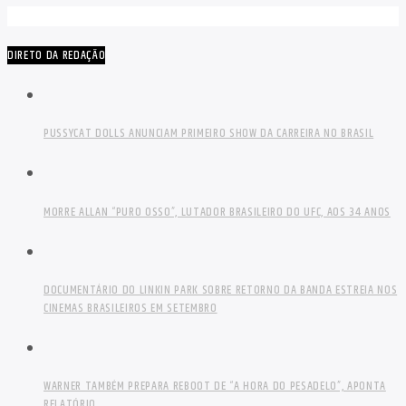
DIRETO DA REDAÇÃO
PUSSYCAT DOLLS ANUNCIAM PRIMEIRO SHOW DA CARREIRA NO BRASIL
MORRE ALLAN “PURO OSSO”, LUTADOR BRASILEIRO DO UFC, AOS 34 ANOS
DOCUMENTÁRIO DO LINKIN PARK SOBRE RETORNO DA BANDA ESTREIA NOS
CINEMAS BRASILEIROS EM SETEMBRO
WARNER TAMBÉM PREPARA REBOOT DE “A HORA DO PESADELO”, APONTA
RELATÓRIO