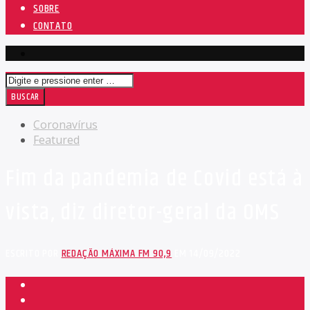
SOBRE
CONTATO
Coronavírus
Featured
Fim da pandemia de Covid está à
vista, diz diretor-geral da OMS
ESCRITO POR
REDAÇÃO MÁXIMA FM 90,9
EM 14/09/2022