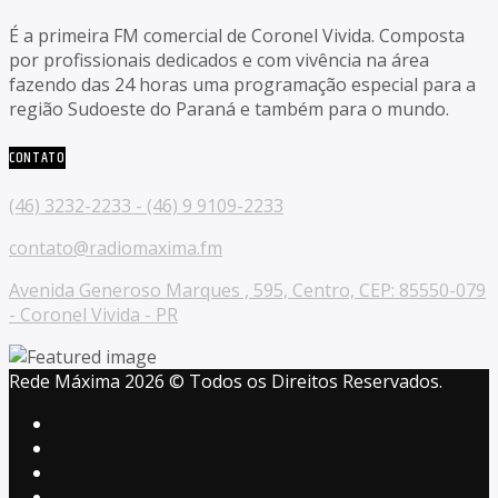
É a primeira FM comercial de Coronel Vivida. Composta
por profissionais dedicados e com vivência na área
fazendo das 24 horas uma programação especial para a
região Sudoeste do Paraná e também para o mundo.
CONTATO
(46) 3232-2233 - (46) 9 9109-2233
contato@radiomaxima.fm
Avenida Generoso Marques , 595, Centro, CEP: 85550-079
- Coronel Vivida - PR
Rede Máxima 2026 © Todos os Direitos Reservados.