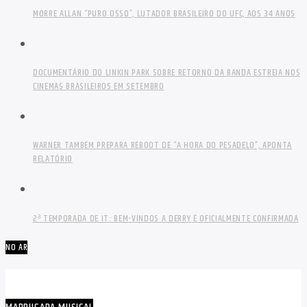
MORRE ALLAN “PURO OSSO”, LUTADOR BRASILEIRO DO UFC, AOS 34 ANOS
DOCUMENTÁRIO DO LINKIN PARK SOBRE RETORNO DA BANDA ESTREIA NOS
CINEMAS BRASILEIROS EM SETEMBRO
WARNER TAMBÉM PREPARA REBOOT DE “A HORA DO PESADELO”, APONTA
RELATÓRIO
2ª TEMPORADA DE IT: BEM-VINDOS A DERRY É OFICIALMENTE CONFIRMADA
NO AR