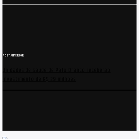
POST ANTERIOR
Unidades de saúde de Pato Branco receberão
investimento de R$ 29 milhões