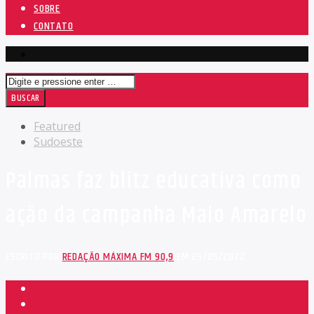
SOBRE
CONTATO
Featured
Sudoeste
Palmas faz blitz educativa como
ação da campanha Maio Amarelo
ESCRITO POR
REDAÇÃO MÁXIMA FM 90,9
EM 25/05/2022