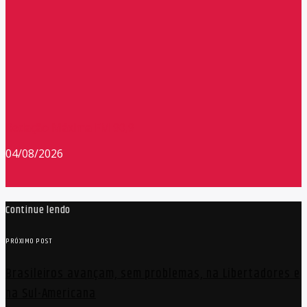
Redação Máxima FM 90,9
04/08/2026
Continue lendo
PRÓXIMO POST
Brasileiros avançam, sem problemas, na Libertadores e
na Sul-Americana