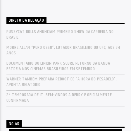
DIRETO DA REDAÇÃO
PUSSYCAT DOLLS ANUNCIAM PRIMEIRO SHOW DA CARREIRA NO
BRASIL
MORRE ALLAN “PURO OSSO”, LUTADOR BRASILEIRO DO UFC, AOS 34
ANOS
DOCUMENTÁRIO DO LINKIN PARK SOBRE RETORNO DA BANDA
ESTREIA NOS CINEMAS BRASILEIROS EM SETEMBRO
WARNER TAMBÉM PREPARA REBOOT DE “A HORA DO PESADELO”,
APONTA RELATÓRIO
2ª TEMPORADA DE IT: BEM-VINDOS A DERRY É OFICIALMENTE
CONFIRMADA
NO AR