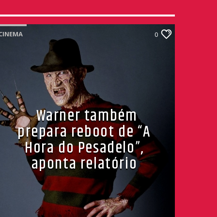
CINEMA
0
Warner também
prepara reboot de “A
Hora do Pesadelo”,
aponta relatório