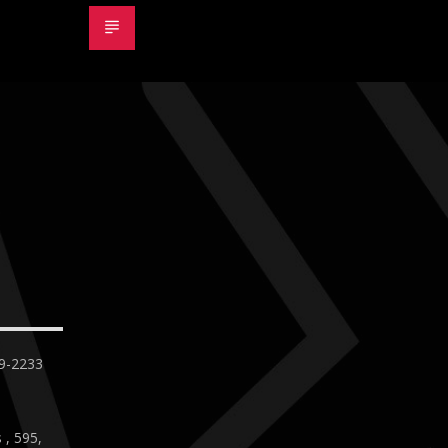
09-2233
, 595,