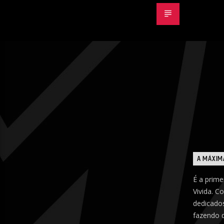
A MÁXIM
É a prime
Vivida. C
dedicados
fazendo 