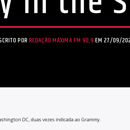
y in the S
SCRITO POR
REDAÇÃO MÁXIMA FM 90,9
EM 27/09/20
ashington DC, duas vezes indicada ao Grammy.