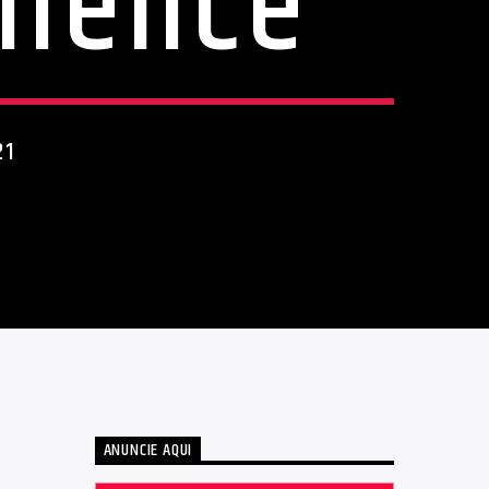
ilence
21
ANUNCIE AQUI