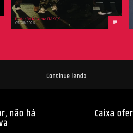
Redação Máxima FM 90,9
05/08/2026
Continue lendo
r, não há
Caixa ofe
va