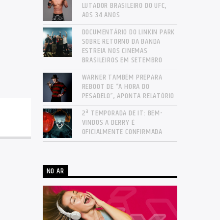
LUTADOR BRASILEIRO DO UFC,
AOS 34 ANOS
DOCUMENTÁRIO DO LINKIN PARK
SOBRE RETORNO DA BANDA
ESTREIA NOS CINEMAS
BRASILEIROS EM SETEMBRO
WARNER TAMBÉM PREPARA
REBOOT DE “A HORA DO
PESADELO”, APONTA RELATÓRIO
2ª TEMPORADA DE IT: BEM-
VINDOS A DERRY É
OFICIALMENTE CONFIRMADA
NO AR