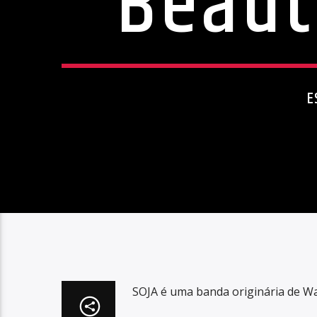
Beaut
E
SOJA é uma banda originária de W