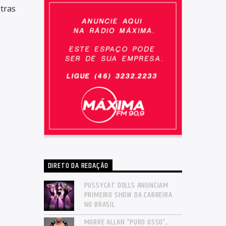
tras
DIRETO DA REDAÇÃO
PUSSYCAT DOLLS ANUNCIAM
PRIMEIRO SHOW DA CARREIRA
NO BRASIL
MORRE ALLAN “PURO OSSO”,