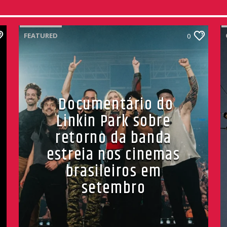
FEATURED
0
Documentário do
Linkin Park sobre
retorno da banda
estreia nos cinemas
brasileiros em
setembro