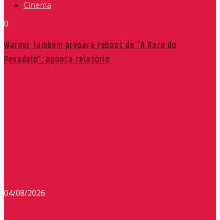
Cinema
0
Warner também prepara reboot de “A Hora do
Pesadelo”, aponta relatório
Redação Máxima FM 90,9
04/08/2026