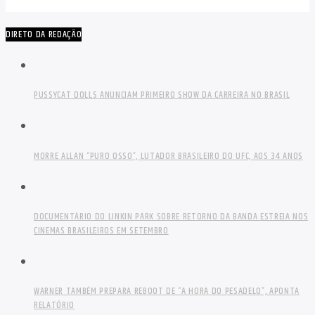
DIRETO DA REDAÇÃO
PUSSYCAT DOLLS ANUNCIAM PRIMEIRO SHOW DA CARREIRA NO BRASIL
MORRE ALLAN “PURO OSSO”, LUTADOR BRASILEIRO DO UFC, AOS 34 ANOS
DOCUMENTÁRIO DO LINKIN PARK SOBRE RETORNO DA BANDA ESTREIA NOS
CINEMAS BRASILEIROS EM SETEMBRO
WARNER TAMBÉM PREPARA REBOOT DE “A HORA DO PESADELO”, APONTA
RELATÓRIO