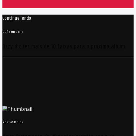
Continue lendo
PRÓXIMO POST
Ozzy diz ter mais de 10 faixas para o próximo álbum
POST ANTERIOR