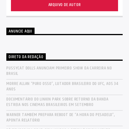
ARQUIVO DE AUTOR
ANUNCIE AQUI
DIRETO DA REDAÇÃO
PUSSYCAT DOLLS ANUNCIAM PRIMEIRO SHOW DA CARREIRA NO
BRASIL
MORRE ALLAN “PURO OSSO”, LUTADOR BRASILEIRO DO UFC, AOS 34
ANOS
DOCUMENTÁRIO DO LINKIN PARK SOBRE RETORNO DA BANDA
ESTREIA NOS CINEMAS BRASILEIROS EM SETEMBRO
WARNER TAMBÉM PREPARA REBOOT DE “A HORA DO PESADELO”,
APONTA RELATÓRIO