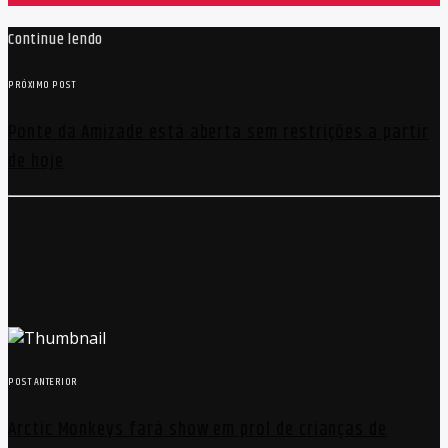
Continue lendo
PRÓXIMO POST
Ponte da Amizade está aberta sem restrições a partir
de hoje
POST ANTERIOR
Arctic Monkeys fará show em prol de crianças de