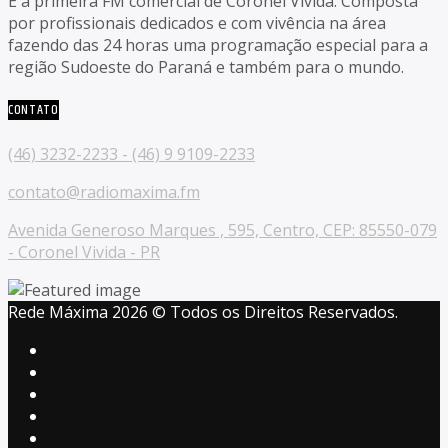
É a primeira FM comercial de Coronel Vivida. Composta
por profissionais dedicados e com vivência na área
fazendo das 24 horas uma programação especial para a
região Sudoeste do Paraná e também para o mundo.
CONTATO
(46) 3232-2233 - (46) 9 9109-2233
contato@radiomaxima.fm
Avenida Generoso Marques , 595, Centro, CEP: 85550-079
- Coronel Vivida - PR
Rede Máxima 2026 © Todos os Direitos Reservados.