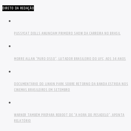
DIRETO DA REDAÇÃO
PUSSYCAT DOLLS ANUNCIAM PRIMEIRO SHOW DA CARREIRA NO BRASIL
MORRE ALLAN “PURO OSSO”, LUTADOR BRASILEIRO DO UFC, AOS 34 ANOS
DOCUMENTÁRIO DO LINKIN PARK SOBRE RETORNO DA BANDA ESTREIA NOS
CINEMAS BRASILEIROS EM SETEMBRO
WARNER TAMBÉM PREPARA REBOOT DE “A HORA DO PESADELO”, APONTA
RELATÓRIO