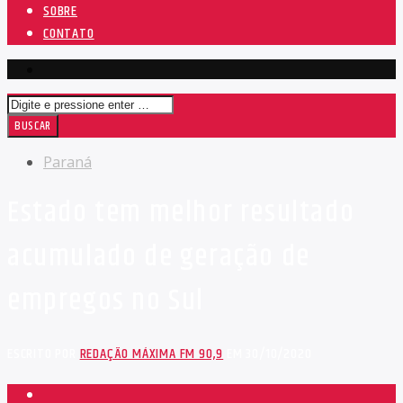
SOBRE
CONTATO
Paraná
Estado tem melhor resultado
acumulado de geração de
empregos no Sul
ESCRITO POR
REDAÇÃO MÁXIMA FM 90,9
EM 30/10/2020