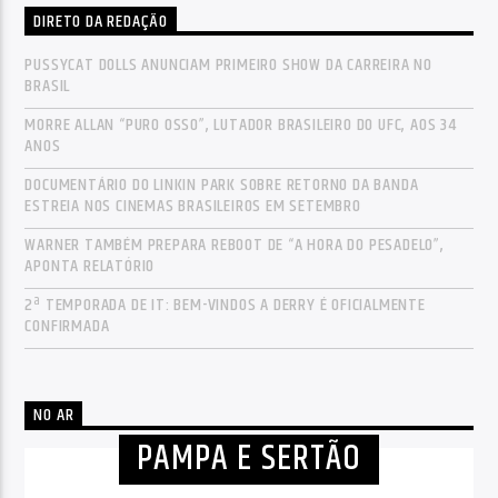
DIRETO DA REDAÇÃO
PUSSYCAT DOLLS ANUNCIAM PRIMEIRO SHOW DA CARREIRA NO
BRASIL
MORRE ALLAN “PURO OSSO”, LUTADOR BRASILEIRO DO UFC, AOS 34
ANOS
DOCUMENTÁRIO DO LINKIN PARK SOBRE RETORNO DA BANDA
ESTREIA NOS CINEMAS BRASILEIROS EM SETEMBRO
WARNER TAMBÉM PREPARA REBOOT DE “A HORA DO PESADELO”,
APONTA RELATÓRIO
2ª TEMPORADA DE IT: BEM-VINDOS A DERRY É OFICIALMENTE
CONFIRMADA
NO AR
PAMPA E SERTÃO