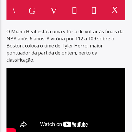
O Miami Heat está a uma vitória de voltar às finais da
NBA após 6 anos. A vitória por 112 a 109 sobre o
Boston, coloca o time de Tyler Herro, maior
pontuador da partida de ontem, perto da
classificação.