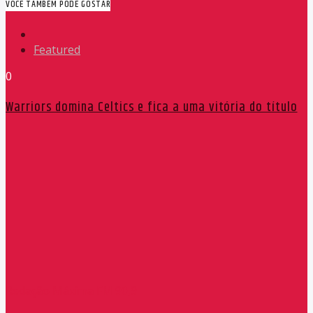
VOCÊ TAMBÉM PODE GOSTAR
Featured
0
Warriors domina Celtics e fica a uma vitória do título
Redação Máxima FM 90,9