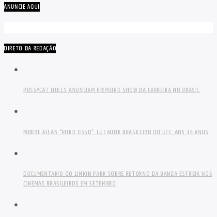
ANUNCIE AQUI
DIRETO DA REDAÇÃO
PUSSYCAT DOLLS ANUNCIAM PRIMEIRO SHOW DA CARREIRA NO BRASIL
MORRE ALLAN “PURO OSSO”, LUTADOR BRASILEIRO DO UFC, AOS 34 ANOS
DOCUMENTÁRIO DO LINKIN PARK SOBRE RETORNO DA BANDA ESTREIA NOS
CINEMAS BRASILEIROS EM SETEMBRO