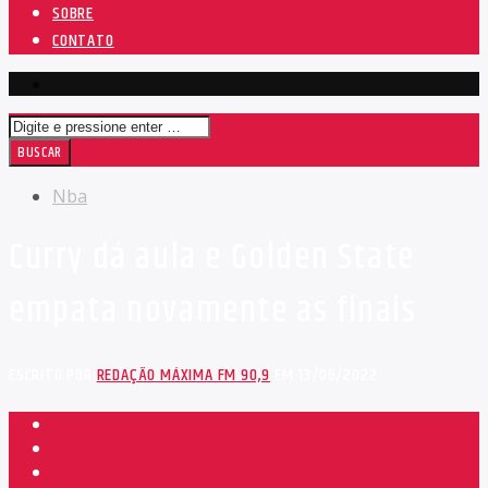
SOBRE
CONTATO
Nba
Curry dá aula e Golden State
empata novamente as finais
ESCRITO POR
REDAÇÃO MÁXIMA FM 90,9
EM 13/06/2022