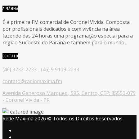
A MÁXIMA
É a primeira FM comercial de Coronel Vivida. Composta
por profissionais dedicados e com vivência na área
fazendo das 24 horas uma programação especial para a
região Sudoeste do Paraná e também para o mundo.
CONTATO
(46) 3232-2233 - (46) 9 9109-2233
contato@radiomaxima.fm
Avenida Generoso Marques , 595, Centro, CEP: 85550-079
- Coronel Vivida - PR
Rede Máxima 2026 © Todos os Direitos Reservados.