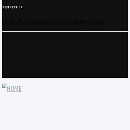
POST ANTERIOR
Fórum de Clevelândia terá novo espaço físico