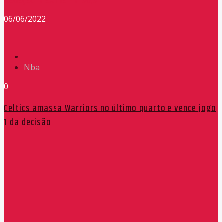
Redação Máxima FM 90,9
06/06/2022
Nba
0
Celtics amassa Warriors no último quarto e vence jogo
1 da decisão