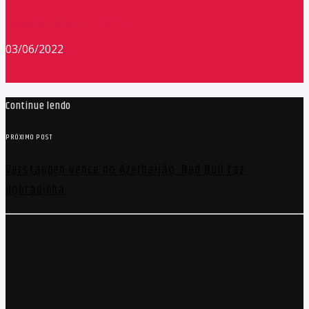
Redação Máxima FM 90,9
03/06/2022
Continue lendo
PRÓXIMO POST
Verstappen vence no Azerbaijão. Red Bull faz
dobradinha