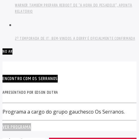
WARNER TAMBÉM PREPARA REBOOT DE “A HORA DO PESADELO”, APONTA
RELATÓRIO
2ª TEMPORADA DE IT: BEM-VINDOS A DERRY É OFICIALMENTE CONFIRMADA
NO AR
ENCONTRO COM OS SERRANOS
APRESENTADO POR EDSON DUTRA
Programa a cargo do grupo gauchesco Os Serranos.
VER PROGRAMA