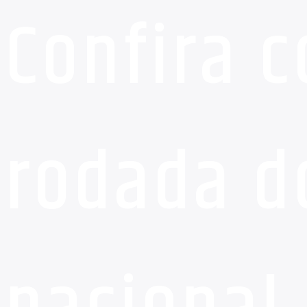
Confira c
rodada d