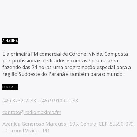
A MÁXIMA
É a primeira FM comercial de Coronel Vivida. Composta
por profissionais dedicados e com vivência na área
fazendo das 24 horas uma programação especial para a
região Sudoeste do Paraná e também para o mundo.
CONTATO
(46) 3232-2233 - (46) 9 9109-2233
contato@radiomaxima.fm
Avenida Generoso Marques , 595, Centro, CEP: 85550-079
- Coronel Vivida - PR