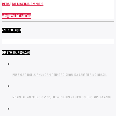
REDAÇÃO MÁXIMA FM 90,9
ARQUIVO DE AUTOR
ANUNCIE AQUI
DIRETO DA REDAÇÃO
PUSSYCAT DOLLS ANUNCIAM PRIMEIRO SHOW DA CARREIRA NO BRASIL
MORRE ALLAN “PURO OSSO”, LUTADOR BRASILEIRO DO UFC, AOS 34 ANOS