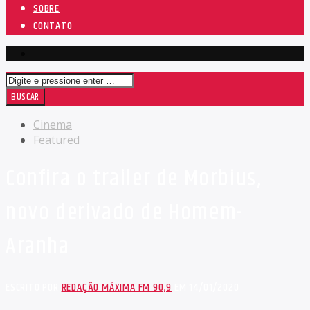
SOBRE
CONTATO
Cinema
Featured
Confira o trailer de Morbius,
novo derivado de Homem-
Aranha
ESCRITO POR
REDAÇÃO MÁXIMA FM 90,9
EM 14/01/2020