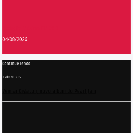
Redação Máxima FM 90,9
04/08/2026
Continue lendo
PRÓXIMO POST
Vem aí Gigaton, novo álbum do Pearl Jam