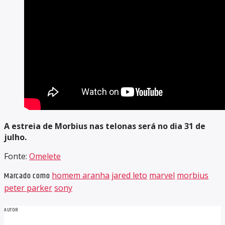
A estreia de Morbius nas telonas será no dia 31 de
julho.
Fonte:
Omelete
Marcado como
homem aranha
jared leto
marvel
morbius
peter parker
sony
AUTOR