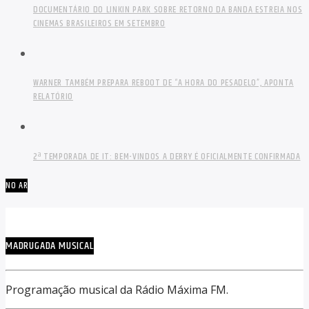
DOCUMENTÁRIO DO LINKIN PARK SOBRE RETORNO DA BANDA ESTREIA NOS
CINEMAS BRASILEIROS EM SETEMBRO
WARNER TAMBÉM PREPARA REBOOT DE “A HORA DO PESADELO”, APONTA
RELATÓRIO
2ª TEMPORADA DE IT: BEM-VINDOS A DERRY É OFICIALMENTE CONFIRMADA
NO AR
MADRUGADA MUSICAL
Programação musical da Rádio Máxima FM.