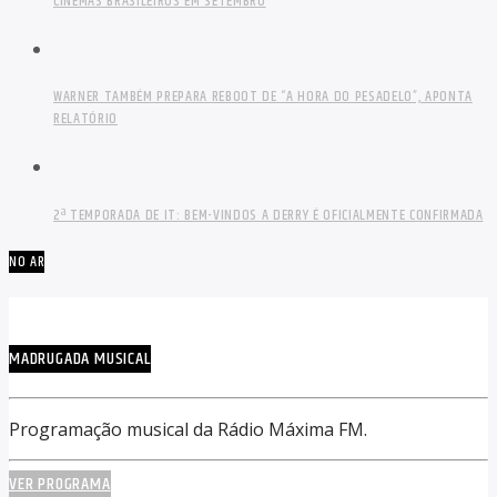
CINEMAS BRASILEIROS EM SETEMBRO
WARNER TAMBÉM PREPARA REBOOT DE “A HORA DO PESADELO”, APONTA
RELATÓRIO
2ª TEMPORADA DE IT: BEM-VINDOS A DERRY É OFICIALMENTE CONFIRMADA
NO AR
MADRUGADA MUSICAL
Programação musical da Rádio Máxima FM.
VER PROGRAMA