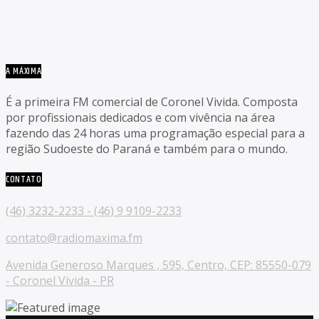
A MÁXIMA
É a primeira FM comercial de Coronel Vivida. Composta
por profissionais dedicados e com vivência na área
fazendo das 24 horas uma programação especial para a
região Sudoeste do Paraná e também para o mundo.
CONTATO
(46) 3232-2233 - (46) 9 9109-2233
contato@radiomaxima.fm
Avenida Generoso Marques , 595, Centro, CEP: 85550-079
- Coronel Vivida - PR