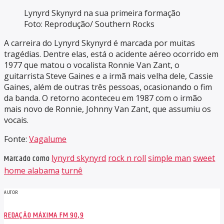
Lynyrd Skynyrd na sua primeira formação
Foto: Reprodução/ Southern Rocks
A carreira do Lynyrd Skynyrd é marcada por muitas
tragédias. Dentre elas, está o acidente aéreo ocorrido em
1977 que matou o vocalista Ronnie Van Zant, o
guitarrista Steve Gaines e a irmã mais velha dele, Cassie
Gaines, além de outras três pessoas, ocasionando o fim
da banda. O retorno aconteceu em 1987 com o irmão
mais novo de Ronnie, Johnny Van Zant, que assumiu os
vocais.
Fonte:
Vagalume
Marcado como
lynyrd skynyrd
rock n roll
simple man
sweet
home alabama
turnê
AUTOR
REDAÇÃO MÁXIMA FM 90,9