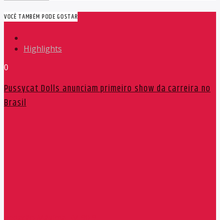
VOCÊ TAMBÉM PODE GOSTAR
Highlights
0
Pussycat Dolls anunciam primeiro show da carreira no
Brasil
Redação Máxima FM 90,9