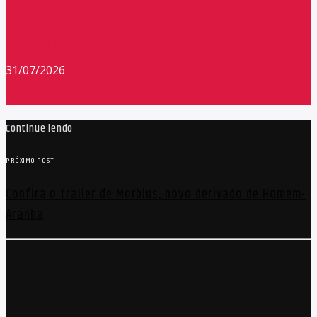
Redação Máxima FM 90,9
31/07/2026
Continue lendo
PRÓXIMO POST
Confira o trailer de Morbius, novo derivado de Homem-
Aranha