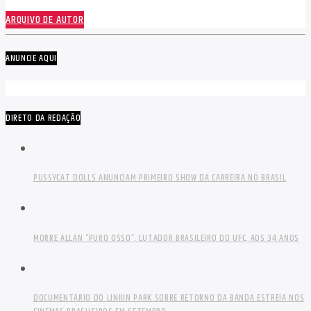
ARQUIVO DE AUTOR
ANUNCIE AQUI
DIRETO DA REDAÇÃO
PUSSYCAT DOLLS ANUNCIAM PRIMEIRO SHOW DA CARREIRA NO BRASIL
MORRE ALLAN “PURO OSSO”, LUTADOR BRASILEIRO DO UFC, AOS 34 ANOS
DOCUMENTÁRIO DO LINKIN PARK SOBRE RETORNO DA BANDA ESTREIA NOS