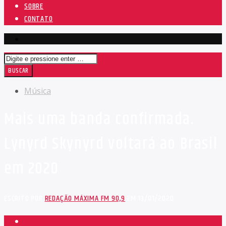
SOBRE
CONTATO
Música
Mais uma banda confirmada.
Lynyrd Skynyrd voltará ao Brasil
em 2020
ESCRITO POR
REDAÇÃO MÁXIMA FM 90,9
EM 13/01/2020