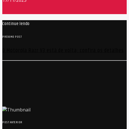
Continue lendo
PRÓXIMO POST
O Motorola Razr V3 está de volta; confira os detalhes
POST ANTERIOR