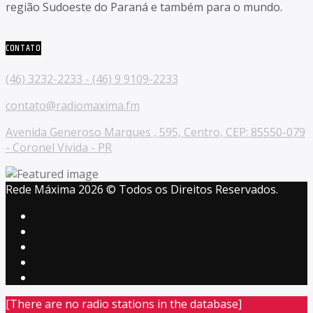
região Sudoeste do Paraná e também para o mundo.
CONTATO
(46) 3232-2233 - (46) 9 9109-2233
contato@radiomaxima.fm
Avenida Generoso Marques , 595, Centro, CEP: 85550-079
- Coronel Vivida - PR
Rede Máxima 2026 © Todos os Direitos Reservados.
[There are no radio stations in the database]