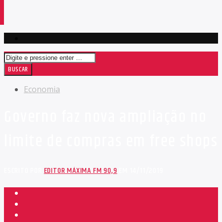
Economia
Governo faz nova ampliação no
limite de compras em free shops
ESCRITO POR
EDITOR MÁXIMA FM 90,9
EM 14/11/2019