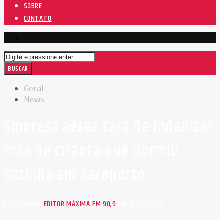
SOBRE
CONTATO
Geral
News
Empresa aérea terá de indenizar
mãe de criança que dormiu
sozinha em aeroporto
ESCRITO POR
EDITOR MÁXIMA FM 90,9
EM 16/10/2019