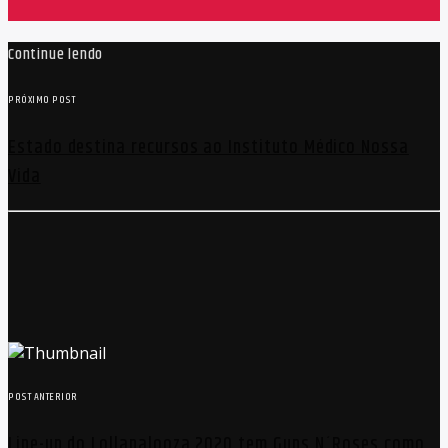
Continue lendo
PRÓXIMO POST
Estado destina recursos ao Instituto Médico Nossa
Vida
POST ANTERIOR
Line-up do Lollapalooza 2020 tem Guns N´Roses como