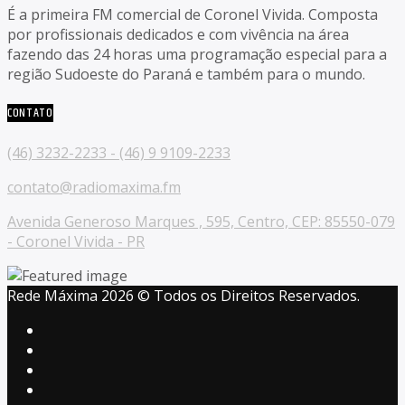
É a primeira FM comercial de Coronel Vivida. Composta
por profissionais dedicados e com vivência na área
fazendo das 24 horas uma programação especial para a
região Sudoeste do Paraná e também para o mundo.
CONTATO
(46) 3232-2233 - (46) 9 9109-2233
contato@radiomaxima.fm
Avenida Generoso Marques , 595, Centro, CEP: 85550-079
- Coronel Vivida - PR
Rede Máxima 2026 © Todos os Direitos Reservados.