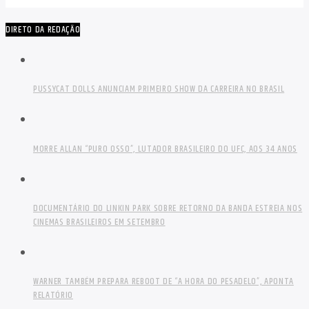
DIRETO DA REDAÇÃO
PUSSYCAT DOLLS ANUNCIAM PRIMEIRO SHOW DA CARREIRA NO BRASIL
MORRE ALLAN “PURO OSSO”, LUTADOR BRASILEIRO DO UFC, AOS 34 ANOS
DOCUMENTÁRIO DO LINKIN PARK SOBRE RETORNO DA BANDA ESTREIA NOS
CINEMAS BRASILEIROS EM SETEMBRO
WARNER TAMBÉM PREPARA REBOOT DE “A HORA DO PESADELO”, APONTA
RELATÓRIO