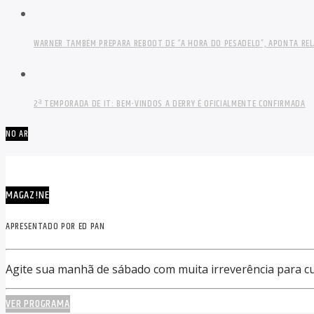
WARNER TAMBÉM PREPARA REBOOT DE “A HORA DO PESADELO”, APONTA RE
2ª TEMPORADA DE IT: BEM-VINDOS A DERRY É OFICIALMENTE CONFIRMADA
NO AR
MAGAZ!NE
APRESENTADO POR ED PAN
Agite sua manhã de sábado com muita irreverência para cur
VER PROGRAMA