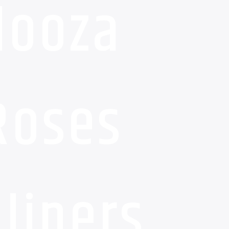
looza
Roses
liners