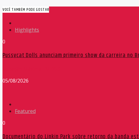
VOCÊ TAMBÉM PODE GOSTAR
Highlights
0
Pussycat Dolls anunciam primeiro show da carreira no Br
Redação Máxima FM 90,9
05/08/2026
Featured
0
Documentário do Linkin Park sobre retorno da banda est