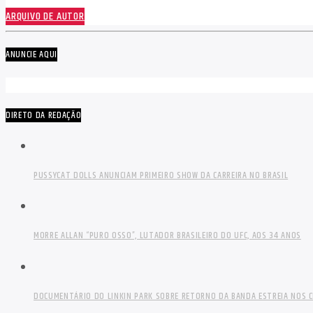
ARQUIVO DE AUTOR
ANUNCIE AQUI
DIRETO DA REDAÇÃO
PUSSYCAT DOLLS ANUNCIAM PRIMEIRO SHOW DA CARREIRA NO BRASIL
MORRE ALLAN “PURO OSSO”, LUTADOR BRASILEIRO DO UFC, AOS 34 ANOS
DOCUMENTÁRIO DO LINKIN PARK SOBRE RETORNO DA BANDA ESTREIA NOS C