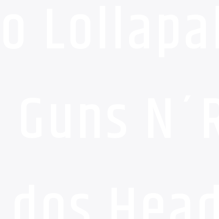
do Lollapa
 Guns N´
dos Head