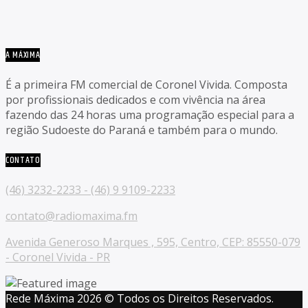
A MÁXIMA
É a primeira FM comercial de Coronel Vivida. Composta
por profissionais dedicados e com vivência na área
fazendo das 24 horas uma programação especial para a
região Sudoeste do Paraná e também para o mundo.
CONTATO
(46) 3232-2233 - (46) 9 9109-2233
contato@radiomaxima.fm
Avenida Generoso Marques , 595, Centro, CEP: 85550-079
- Coronel Vivida - PR
Rede Máxima 2026 © Todos os Direitos Reservados.