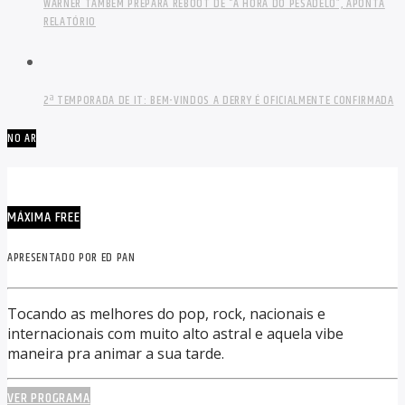
WARNER TAMBÉM PREPARA REBOOT DE “A HORA DO PESADELO”, APONTA
RELATÓRIO
2ª TEMPORADA DE IT: BEM-VINDOS A DERRY É OFICIALMENTE CONFIRMADA
NO AR
MÁXIMA FREE
APRESENTADO POR ED PAN
Tocando as melhores do pop, rock, nacionais e
internacionais com muito alto astral e aquela vibe
maneira pra animar a sua tarde.
VER PROGRAMA