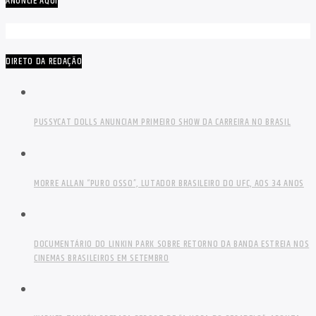
ANUNCIE AQUI
DIRETO DA REDAÇÃO
PUSSYCAT DOLLS ANUNCIAM PRIMEIRO SHOW DA CARREIRA NO BRASIL
MORRE ALLAN “PURO OSSO”, LUTADOR BRASILEIRO DO UFC, AOS 34 ANOS
DOCUMENTÁRIO DO LINKIN PARK SOBRE RETORNO DA BANDA ESTREIA NOS
CINEMAS BRASILEIROS EM SETEMBRO