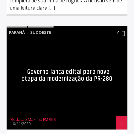
completa de sua linha de fogões. A decisão vem de
uma leitura clara […]
PARANÁ
SUDOESTE
0
Governo lança edital para nova
etapa da modernização da PR-280
Redação Máxima FM 90,9
10/11/2020