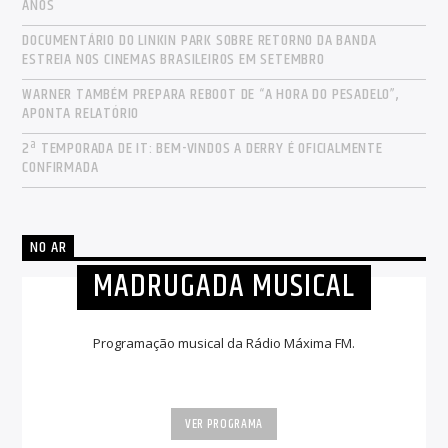
ANOS
DOCUMENTÁRIO DO LINKIN PARK SOBRE RETORNO DA BANDA
ESTREIA NOS CINEMAS BRASILEIROS EM SETEMBRO
WARNER TAMBÉM PREPARA REBOOT DE “A HORA DO PESADELO”,
APONTA RELATÓRIO
2ª TEMPORADA DE IT: BEM-VINDOS A DERRY É OFICIALMENTE
CONFIRMADA
NO AR
MADRUGADA MUSICAL
Programação musical da Rádio Máxima FM.
VER PROGRAMA