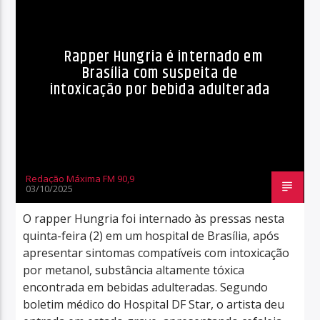
Rapper Hungria é internado em
Brasília com suspeita de
intoxicação por bebida adulterada
Redação Máxima FM 90,9
03/10/2025
O rapper Hungria foi internado às pressas nesta
quinta-feira (2) em um hospital de Brasília, após
apresentar sintomas compatíveis com intoxicação
por metanol, substância altamente tóxica
encontrada em bebidas adulteradas. Segundo
boletim médico do Hospital DF Star, o artista deu