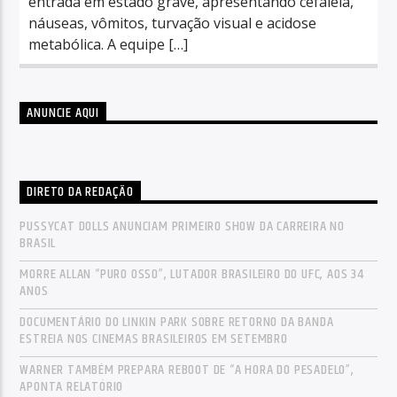
entrada em estado grave, apresentando cefaleia,
náuseas, vômitos, turvação visual e acidose
metabólica. A equipe […]
ANUNCIE AQUI
DIRETO DA REDAÇÃO
PUSSYCAT DOLLS ANUNCIAM PRIMEIRO SHOW DA CARREIRA NO
BRASIL
MORRE ALLAN “PURO OSSO”, LUTADOR BRASILEIRO DO UFC, AOS 34
ANOS
DOCUMENTÁRIO DO LINKIN PARK SOBRE RETORNO DA BANDA
ESTREIA NOS CINEMAS BRASILEIROS EM SETEMBRO
WARNER TAMBÉM PREPARA REBOOT DE “A HORA DO PESADELO”,
APONTA RELATÓRIO