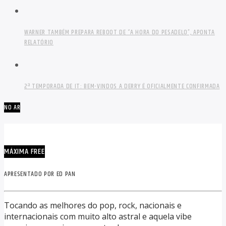
WARNER TAMBÉM PREPARA REBOOT DE “A HORA DO PESADELO”, APONTA
RELATÓRIO
2ª TEMPORADA DE IT: BEM-VINDOS A DERRY É OFICIALMENTE CONFIRMADA
NO AR
MÁXIMA FREE
APRESENTADO POR ED PAN
Tocando as melhores do pop, rock, nacionais e
internacionais com muito alto astral e aquela vibe