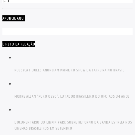
ANUNCIE AQUI
DIRETO DA REDAÇÃO
PUSSYCAT DOLLS ANUNCIAM PRIMEIRO SHOW DA CARREIRA NO BRASIL
MORRE ALLAN “PURO OSSO”, LUTADOR BRASILEIRO DO UFC, AOS 34 ANOS
DOCUMENTÁRIO DO LINKIN PARK SOBRE RETORNO DA BANDA ESTREIA NOS
CINEMAS BRASILEIROS EM SETEMBRO