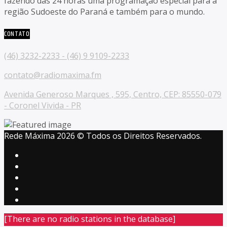
fazendo das 24 horas uma programação especial para a
região Sudoeste do Paraná e também para o mundo.
CONTATO
(46) 3232-2233 - (46) 9 9109-2233
contato@radiomaxima.fm
Avenida Generoso Marques , 595, Centro, CEP: 85550-079
- Coronel Vivida - PR
Rede Máxima 2026 © Todos os Direitos Reservados.
[There are no radio stations in the database]