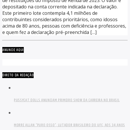
de restituições do Imposto de Renda de 2023. O valor é
depositado na conta corrente indicada na declaração.
Este primeiro lote contempla 4,1 milhões de
contribuintes considerados prioritários, como idosos
acima de 80 anos, pessoas com deficiência e professores,
e quem fez a declaração pré-preenchida […]
ANUNCIE AQUI
DIRETO DA REDAÇÃO
PUSSYCAT DOLLS ANUNCIAM PRIMEIRO SHOW DA CARREIRA NO BRASIL
MORRE ALLAN “PURO OSSO”, LUTADOR BRASILEIRO DO UFC, AOS 34 ANOS