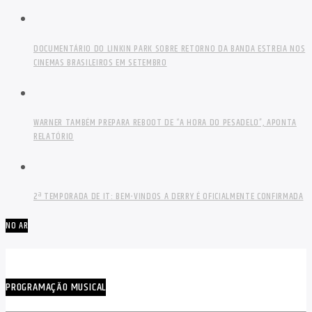
DOCUMENTÁRIO DO LINKIN PARK SOBRE RETORNO DA BANDA ESTREIA NOS
CINEMAS BRASILEIROS EM SETEMBRO
WARNER TAMBÉM PREPARA REBOOT DE “A HORA DO PESADELO”, APONTA
RELATÓRIO
2ª TEMPORADA DE IT: BEM-VINDOS A DERRY É OFICIALMENTE CONFIRMADA
NO AR
PROGRAMAÇÃO MUSICAL