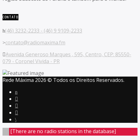
CONTATO
(46) 3232-2233 - (46) 9 9109-2233
contato@radiomaxima.fm
Avenida Generoso Marques , 595, Centro, CEP: 85550-
079 - Coronel Vivida - PR
Rede Máxima 2026 © Todos os Direitos Reservados.
[There are no radio stations in the database]