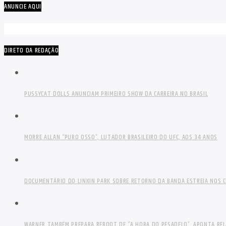
ANUNCIE AQUI
DIRETO DA REDAÇÃO
PUSSYCAT DOLLS ANUNCIAM PRIMEIRO SHOW DA CARREIRA NO BRASIL
MORRE ALLAN “PURO OSSO”, LUTADOR BRASILEIRO DO UFC, AOS 34 ANOS
DOCUMENTÁRIO DO LINKIN PARK SOBRE RETORNO DA BANDA ESTREIA NOS C
WARNER TAMBÉM PREPARA REBOOT DE “A HORA DO PESADELO”, APONTA RE