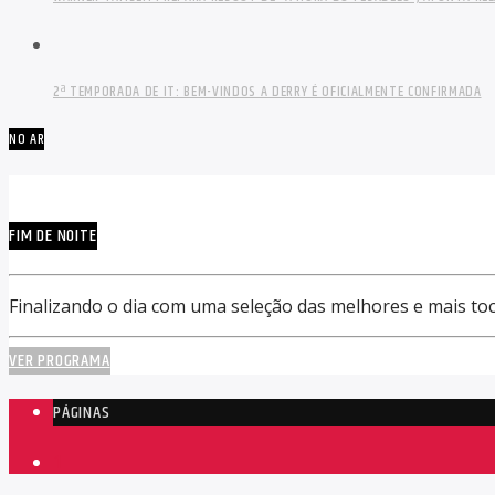
2ª TEMPORADA DE IT: BEM-VINDOS A DERRY É OFICIALMENTE CONFIRMADA
NO AR
FIM DE NOITE
Finalizando o dia com uma seleção das melhores e mais to
VER PROGRAMA
PÁGINAS
1