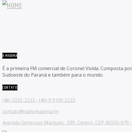
A MÁXIMA
É a primeira FM comercial de Coronel Vivida. Composta po
Sudoeste do Paraná e também para o mundo.
CONTATO
(46) 3232-2233 - (46) 9 9109-2233
contato@radiomaxima.fm
Avenida Generoso Marques , 595, Centro, CEP: 85550-079 - 