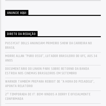
ANUNCIE AQUI
DIRETO DA REDAÇÃO
PUSSYCAT DOLLS ANUNCIAM PRIMEIRO SHOW DA CARREIRA NO
BRASIL
MORRE ALLAN “PURO OSSO”, LUTADOR BRASILEIRO DO UFC, AOS 34
ANOS
DOCUMENTÁRIO DO LINKIN PARK SOBRE RETORNO DA BANDA
ESTREIA NOS CINEMAS BRASILEIROS EM SETEMBRO
WARNER TAMBÉM PREPARA REBOOT DE “A HORA DO PESADELO”,
APONTA RELATÓRIO
2ª TEMPORADA DE IT: BEM-VINDOS A DERRY É OFICIALMENTE
CONFIRMADA