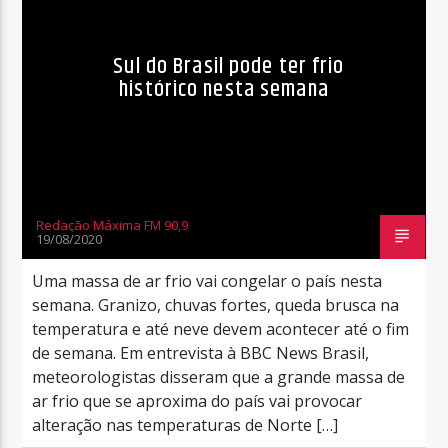
Sul do Brasil pode ter frio
histórico nesta semana
Redação Máxima FM 90,9
19/08/2020
Uma massa de ar frio vai congelar o país nesta
semana. Granizo, chuvas fortes, queda brusca na
temperatura e até neve devem acontecer até o fim
de semana. Em entrevista à BBC News Brasil,
meteorologistas disseram que a grande massa de
ar frio que se aproxima do país vai provocar
alteração nas temperaturas de Norte […]