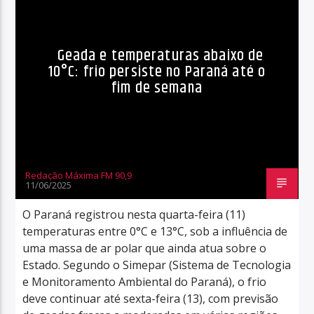
Geada e temperaturas abaixo de
10°C: frio persiste no Paraná até o
fim de semana
Redação Máxima FM 90,9
11/06/2025
O Paraná registrou nesta quarta-feira (11)
temperaturas entre 0°C e 13°C, sob a influência de
uma massa de ar polar que ainda atua sobre o
Estado. Segundo o Simepar (Sistema de Tecnologia
e Monitoramento Ambiental do Paraná), o frio
deve continuar até sexta-feira (13), com previsão