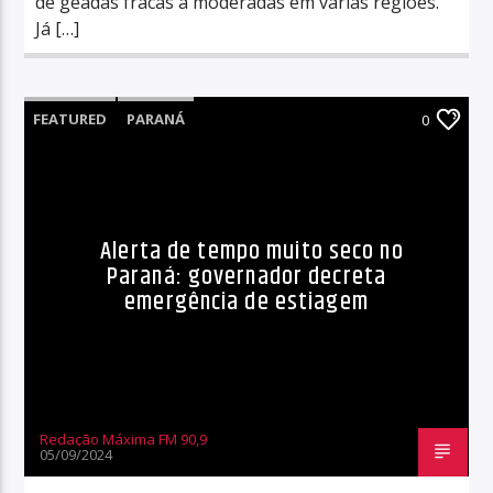
de geadas fracas a moderadas em várias regiões.
Já […]
FEATURED
PARANÁ
0
Alerta de tempo muito seco no
Paraná: governador decreta
emergência de estiagem
Redação Máxima FM 90,9
05/09/2024