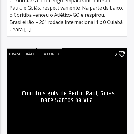
Corinthians e Flamengo empataram com São
Paulo e Goiás, respectivamente. Na parte de baixo,
o Coritiba venceu o Atlético-GO e respirou.
Brasileirão – 26ª rodada Internacional 1 x 0 Cuiabá
Ceará […]
BRASILEIRÃO
FEATURED
0
Com dois gols de Pedro Raul, Goiás
bate Santos na Vila