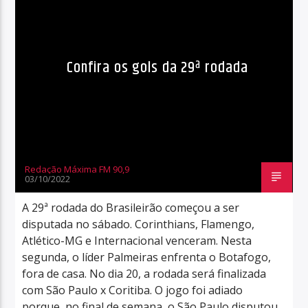
Confira os gols da 29ª rodada
Redação Máxima FM 90,9
03/10/2022
A 29ª rodada do Brasileirão começou a ser
disputada no sábado. Corinthians, Flamengo,
Atlético-MG e Internacional venceram. Nesta
segunda, o líder Palmeiras enfrenta o Botafogo,
fora de casa. No dia 20, a rodada será finalizada
com São Paulo x Coritiba. O jogo foi adiado
porque, no final de semana, o São Paulo disputou