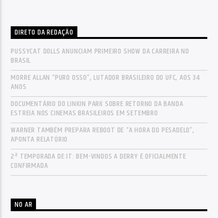
DIRETO DA REDAÇÃO
PUSSYCAT DOLLS ANUNCIAM PRIMEIRO SHOW DA CARREIRA NO
BRASIL
MORRE ALLAN “PURO OSSO”, LUTADOR BRASILEIRO DO UFC, AOS 34
ANOS
DOCUMENTÁRIO DO LINKIN PARK SOBRE RETORNO DA BANDA
ESTREIA NOS CINEMAS BRASILEIROS EM SETEMBRO
WARNER TAMBÉM PREPARA REBOOT DE “A HORA DO PESADELO”,
APONTA RELATÓRIO
2ª TEMPORADA DE IT: BEM-VINDOS A DERRY É OFICIALMENTE
CONFIRMADA
NO AR