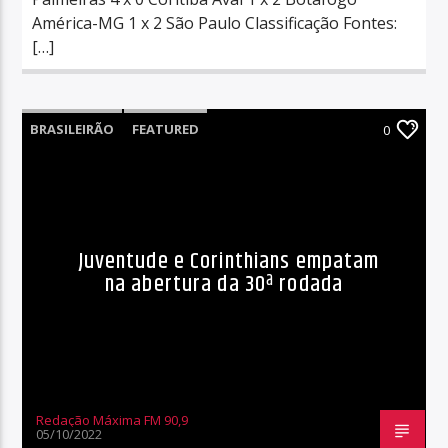
América-MG 1 x 2 São Paulo Classificação Fontes:
[…]
BRASILEIRÃO
FEATURED
0
Juventude e Corinthians empatam
na abertura da 30ª rodada
Redação Máxima FM 90,9
05/10/2022