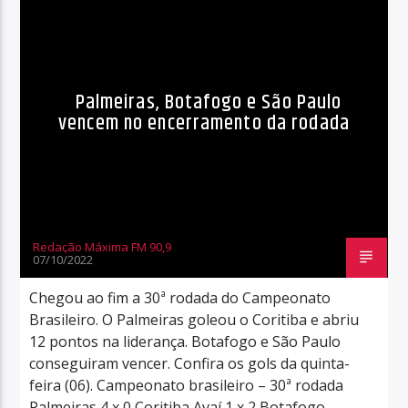
Palmeiras, Botafogo e São Paulo
vencem no encerramento da rodada
Redação Máxima FM 90,9
07/10/2022
Chegou ao fim a 30ª rodada do Campeonato
Brasileiro. O Palmeiras goleou o Coritiba e abriu
12 pontos na liderança. Botafogo e São Paulo
conseguiram vencer. Confira os gols da quinta-
feira (06). Campeonato brasileiro – 30ª rodada
Palmeiras 4 x 0 Coritiba Avaí 1 x 2 Botafogo