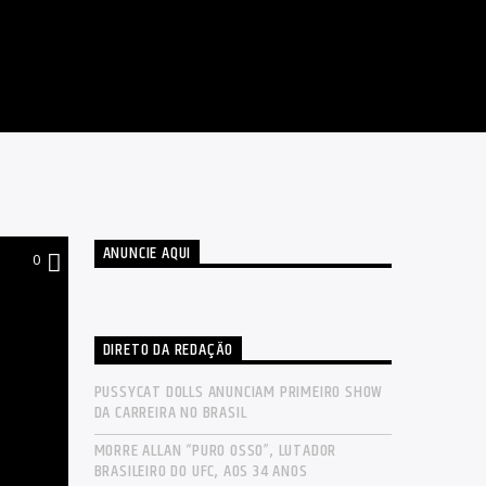
ANUNCIE AQUI
0
DIRETO DA REDAÇÃO
PUSSYCAT DOLLS ANUNCIAM PRIMEIRO SHOW
DA CARREIRA NO BRASIL
MORRE ALLAN “PURO OSSO”, LUTADOR
BRASILEIRO DO UFC, AOS 34 ANOS