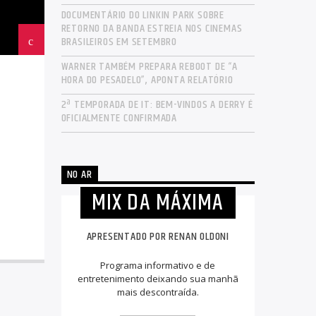
DOCUMENTÁRIO DO LINKIN PARK SOBRE
RETORNO DA BANDA ESTREIA NOS CINEMAS
BRASILEIROS EM SETEMBRO
WARNER TAMBÉM PREPARA REBOOT DE “A
HORA DO PESADELO”, APONTA RELATÓRIO
2ª TEMPORADA DE IT: BEM-VINDOS A DERRY É
OFICIALMENTE CONFIRMADA
NO AR
MIX DA MÁXIMA
APRESENTADO POR RENAN OLDONI
Programa informativo e de
entretenimento deixando sua manhã
mais descontraída.